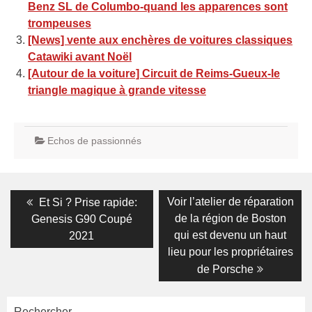
Benz SL de Columbo-quand les apparences sont
trompeuses
[News] vente aux enchères de voitures classiques
Catawiki avant Noël
[Autour de la voiture] Circuit de Reims-Gueux-le
triangle magique à grande vitesse
Echos de passionnés
Navigation
Previous
Next
Voir l’atelier de réparation
Et Si ? Prise rapide:
post:
post:
de
de la région de Boston
Genesis G90 Coupé
qui est devenu un haut
2021
l’article
lieu pour les propriétaires
de Porsche
Rechercher