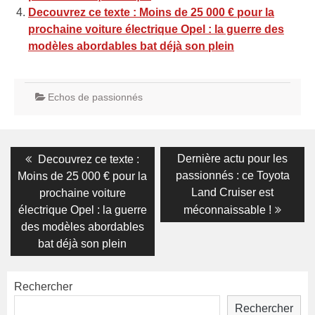
Decouvrez ce texte : Moins de 25 000 € pour la
prochaine voiture électrique Opel : la guerre des
modèles abordables bat déjà son plein
Echos de passionnés
Navigation
Previous
Next
Dernière actu pour les
Decouvrez ce texte :
post:
post:
de
passionnés : ce Toyota
Moins de 25 000 € pour la
Land Cruiser est
prochaine voiture
l’article
électrique Opel : la guerre
méconnaissable !
des modèles abordables
bat déjà son plein
Rechercher
Rechercher