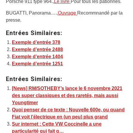
Porsche 911 type 964.,
Le livre
Pour tous les pationnés.
BUGATTI, Panorama….,
Ouvrage
Recommnandé par la
presse.
Entrées Similaires:
Exemple d’entrée 378
Exemple d’entrée 2488
Exemple d’entrée 1404
Exemple d’entrée 1251
Entrées Similaires:
[News] RM/SOTHEBY’s lance le 6 novembre 2021
des super classiques et des raretés, mais aussi
Youngtimer
Quoi penser de ce texte : Nouvelle 600e, ou quand
Fiat voit l’électrique en (un peu) plus grand
Sur internet : Cette VW Coccinelle a une
particularité qui fait q…