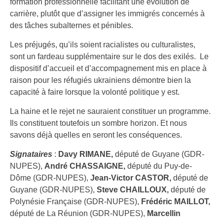
formation professionnelle facilitant une évolution de
carrière, plutôt que d’assigner les immigrés concernés à
des tâches subalternes et pénibles.
Les préjugés, qu’ils soient racialistes ou culturalistes,
sont un fardeau supplémentaire sur le dos des exilés. Le
dispositif d’accueil et d’accompagnement mis en place à
raison pour les réfugiés ukrainiens démontre bien la
capacité à faire lorsque la volonté politique y est.
La haine et le rejet ne sauraient constituer un programme.
Ils constituent toutefois un sombre horizon. Et nous
savons déjà quelles en seront les conséquences.
Signataires
:
Davy RIMANE,
député de Guyane (GDR-
NUPES),
André CHASSAIGNE,
député du Puy-de-
Dôme (GDR-NUPES),
Jean-Victor CASTOR,
député de
Guyane (GDR-NUPES),
Steve CHAILLOUX,
député de
Polynésie Française (GDR-NUPES),
Frédéric MAILLOT,
député de La Réunion (GDR-NUPES),
Marcellin