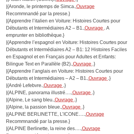
|{Aronde, le printemps de Simca.,
Ouvrage
Recommnandé par la presse.}
|{Apprendre l’italien en Voiture: Histoires Courtes pour
Débutants et Intermédiaires A2 – B1.,
Ouvrage
. A
emprunter en bibliothèque.}
|{Apprendre l’espagnol en Voiture: Histoires Courtes pour
Débutants et Intermédiaires A2 – B1: 12 Histoires Faciles
en Espagnol et en Français pour Adultes et Enfants:
Bilingue Text en Parallèle (B2).,
Ouvrage
.}
|{Apprendre l’anglais en Voiture: Histoires Courtes pour
Débutants et Intermédiaires – A2 – B1.,
Ouvrage
.}
|{André Lefebvre.,
Ouvrage
.}
|{ALPINE, panorama illustré….,
Ouvrage
.}
|{Alpine, Le sang bleu.,
Ouvrage
.}
|{Alpine, la passion bleue.,
Ouvrage
.}
|{ALPINE BERLINETTE, L’ICONE….,
Ouvrage
Recommnandé par la presse.}
|{ALPINE Berlinette, la reine des….,
Ouvrage