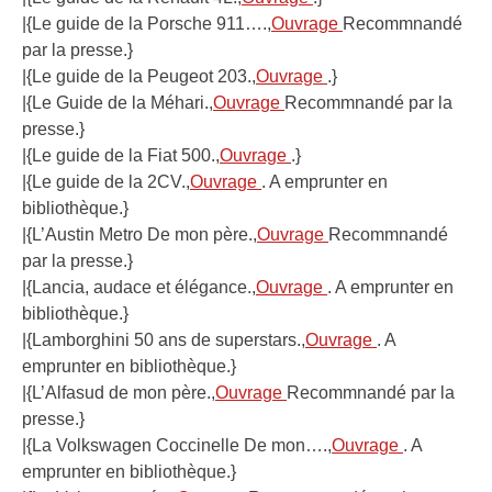
|{Le guide de la Porsche 911….,
Ouvrage
Recommnandé
par la presse.}
|{Le guide de la Peugeot 203.,
Ouvrage
.}
|{Le Guide de la Méhari.,
Ouvrage
Recommnandé par la
presse.}
|{Le guide de la Fiat 500.,
Ouvrage
.}
|{Le guide de la 2CV.,
Ouvrage
. A emprunter en
bibliothèque.}
|{L’Austin Metro De mon père.,
Ouvrage
Recommnandé
par la presse.}
|{Lancia, audace et élégance.,
Ouvrage
. A emprunter en
bibliothèque.}
|{Lamborghini 50 ans de superstars.,
Ouvrage
. A
emprunter en bibliothèque.}
|{L’Alfasud de mon père.,
Ouvrage
Recommnandé par la
presse.}
|{La Volkswagen Coccinelle De mon….,
Ouvrage
. A
emprunter en bibliothèque.}