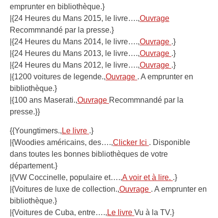
emprunter en bibliothèque.}
|{24 Heures du Mans 2015, le livre….,
Ouvrage
Recommnandé par la presse.}
|{24 Heures du Mans 2014, le livre….,
Ouvrage
.}
|{24 Heures du Mans 2013, le livre….,
Ouvrage
.}
|{24 Heures du Mans 2012, le livre….,
Ouvrage
.}
|{1200 voitures de legende.,
Ouvrage
. A emprunter en
bibliothèque.}
|{100 ans Maserati.,
Ouvrage
Recommnandé par la
presse.}}
{{Youngtimers.,
Le livre
.}
|{Woodies américains, des….,
Clicker Ici
. Disponible
dans toutes les bonnes bibliothèques de votre
département.}
|{VW Coccinelle, populaire et….,
A voir et à lire.
.}
|{Voitures de luxe de collection.,
Ouvrage
. A emprunter en
bibliothèque.}
|{Voitures de Cuba, entre….,
Le livre
Vu à la TV.}