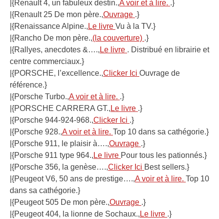
|{Renault 4, un fabuleux destin.,
A voir et à lire.
.}
|{Renault 25 De mon père.,
Ouvrage
.}
|{Renaissance Alpine.,
Le livre
Vu à la TV.}
|{Rancho De mon père.,
(la couverture)
.}
|{Rallyes, anecdotes &….,
Le livre
. Distribué en librairie et
centre commerciaux.}
|{PORSCHE, l’excellence.,
Clicker Ici
Ouvrage de
référence.}
|{Porsche Turbo.,
A voir et à lire.
.}
|{PORSCHE CARRERA GT.,
Le livre
.}
|{Porsche 944-924-968.,
Clicker Ici
.}
|{Porsche 928.,
A voir et à lire.
Top 10 dans sa cathégorie.}
|{Porsche 911, le plaisir à….,
Ouvrage
.}
|{Porsche 911 type 964.,
Le livre
Pour tous les pationnés.}
|{Porsche 356, la genèse….,
Clicker Ici
Best sellers.}
|{Peugeot V6, 50 ans de prestige….,
A voir et à lire.
Top 10
dans sa cathégorie.}
|{Peugeot 505 De mon père.,
Ouvrage
.}
|{Peugeot 404, la lionne de Sochaux.,
Le livre
.}