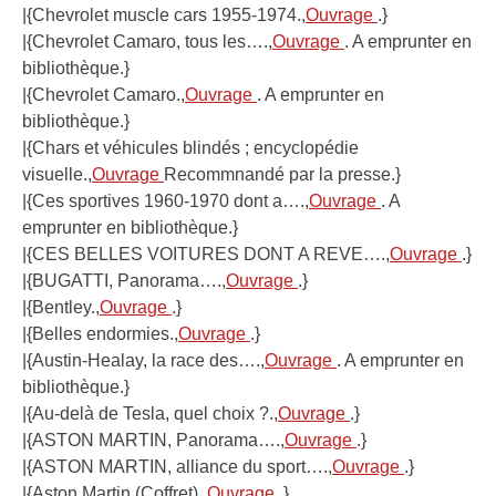
|{Chevrolet muscle cars 1955-1974.,
Ouvrage
.}
|{Chevrolet Camaro, tous les….,
Ouvrage
. A emprunter en
bibliothèque.}
|{Chevrolet Camaro.,
Ouvrage
. A emprunter en
bibliothèque.}
|{Chars et véhicules blindés ; encyclopédie
visuelle.,
Ouvrage
Recommnandé par la presse.}
|{Ces sportives 1960-1970 dont a….,
Ouvrage
. A
emprunter en bibliothèque.}
|{CES BELLES VOITURES DONT A REVE….,
Ouvrage
.}
|{BUGATTI, Panorama….,
Ouvrage
.}
|{Bentley.,
Ouvrage
.}
|{Belles endormies.,
Ouvrage
.}
|{Austin-Healay, la race des….,
Ouvrage
. A emprunter en
bibliothèque.}
|{Au-delà de Tesla, quel choix ?.,
Ouvrage
.}
|{ASTON MARTIN, Panorama….,
Ouvrage
.}
|{ASTON MARTIN, alliance du sport….,
Ouvrage
.}
|{Aston Martin (Coffret).,
Ouvrage
.}