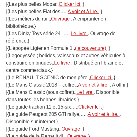
|{Les plus belles Mopar.,
Clicker Ici
.}
|{Les plus belles Fiat des….,
A voir et à lire.
.}
|{Les métiers du rail.,
Ouvrage
. A emprunter en
bibliothèque.}
|{Les Dinky Toys série 24 -….,
Le livre
. Ouvrage de
référence.}
|{L’épopée Ligier en Formule 1.,
(la couverture)
.}
|{Legodyssée ; bolides, vaisseaux et autres véhicules à
construire en briques.,
Le livre
. Distribué en librairie et
centre commerciaux.}
|{Le RENAULT SCENIC de mon père.,
Clicker Ici
.}
|{Le Mans Classic 2018 – coffret.,
A voir et à lire.
. A offrir.}
|{Le Mans Classic (sous coffret).,
Le livre
. Disponible
dans toutes les bonnes librairies.}
|{Le guide traction 11 et 15-six….,
Clicker Ici
.}
|{Le guide Peugeot 205 GTI rallye,….,
A voir et à lire.
.
Disponible sur internet.}
|{Le guide Ford Mustang.,
Ouvrage
.}
|{Le guide de la Renault 4L.,
Ouvrage
.}