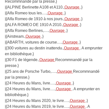
Recommnandé par la presse.}
|{ALPINE Berlinette A108 et A110.,
Ouvrage
.}
|{Alfa Romeo tous les….,
Ouvrage
.}
|{Alfa Romeo de 1910 à nos jours.,
Ouvrage
.}
|{ALFA ROMEO DE 1910 A 2010.,
Ouvrage
.}
|{Alfa Romeo Berlines,….,
Ouvrage
.}
|{Airstream.,
Ouvrage
.}
|{ABARTH, voitures de course….,
Ouvrage
.}
|{300 voitures au destin inattendu.,
Ouvrage
. A emprunter
en bibliothèque.}
|{30 F1 de légende.,
Ouvrage
Recommnandé par la
presse.}
|{25 ans de Porsche Turbo,….,
Ouvrage
Recommnandé
par la presse.}
|{24 Heures du Mans, livre….,
Ouvrage
.}
|{24 Heures du Mans, livre….,
Ouvrage
. A emprunter en
bibliothèque.}
|{24 Heures du Mans 2020, le livre….,
Ouvrage
.}
|{24 Heures du Mans 2019, le livre….,
Ouvrage
. A