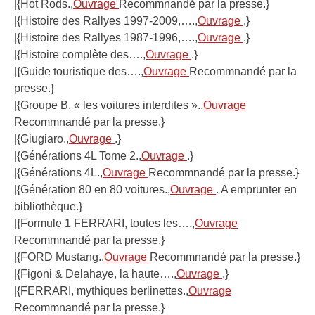
|{Hot Rods.,
Ouvrage
Recommnandé par la presse.}
|{Histoire des Rallyes 1997-2009,….,
Ouvrage
.}
|{Histoire des Rallyes 1987-1996,….,
Ouvrage
.}
|{Histoire complète des….,
Ouvrage
.}
|{Guide touristique des….,
Ouvrage
Recommnandé par la
presse.}
|{Groupe B, « les voitures interdites ».,
Ouvrage
Recommnandé par la presse.}
|{Giugiaro.,
Ouvrage
.}
|{Générations 4L Tome 2.,
Ouvrage
.}
|{Générations 4L.,
Ouvrage
Recommnandé par la presse.}
|{Génération 80 en 80 voitures.,
Ouvrage
. A emprunter en
bibliothèque.}
|{Formule 1 FERRARI, toutes les….,
Ouvrage
Recommnandé par la presse.}
|{FORD Mustang.,
Ouvrage
Recommnandé par la presse.}
|{Figoni & Delahaye, la haute….,
Ouvrage
.}
|{FERRARI, mythiques berlinettes.,
Ouvrage
Recommnandé par la presse.}