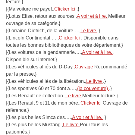
lecture.}
|{Ma voiture me paye!.,
Clicker Ici
.}
|{Lotus Elise, retour aux sources.,
A voir et à lire.
Meilleur
ouvrage de sa catégorie.}
|{Lorraine-Dietrich, de la voiture….,
Le livre
.}
|{Lincoln Continental,….,
Clicker Ici
. Disponible dans
toutes les bonnes bibliothèques de votre département.}
|{Les voitures de la gendarmerie….,
A voir et à lire.
.
Disponible sur internet.}
|{Les véhicules alliés du D-Day.,
Ouvrage
Recommnandé
par la presse.}
|{Les véhicules alliés de la libération.,
Le livre
.}
|{Les sportives 60 et 70 dont a….,
(la couverture)
.}
|{Les Renault de collection.,
Le livre
Meilleur lecture.}
|{Les Renault 9 et 11 de mon père.,
Clicker Ici
Ouvrage de
référence.}
|{Les plus belles Simca des….,
A voir et à lire.
.}
|{Les plus belles Mustang.,
Le livre
Pour tous les
pationnés.}