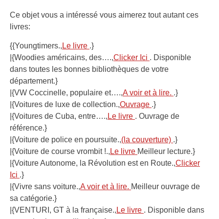
Ce objet vous a intéressé vous aimerez tout autant ces
livres:
{{Youngtimers.,
Le livre
.}
|{Woodies américains, des….,
Clicker Ici
. Disponible
dans toutes les bonnes bibliothèques de votre
département.}
|{VW Coccinelle, populaire et….,
A voir et à lire.
.}
|{Voitures de luxe de collection.,
Ouvrage
.}
|{Voitures de Cuba, entre….,
Le livre
. Ouvrage de
référence.}
|{Voiture de police en poursuite.,
(la couverture)
.}
|{Voiture de course vrombit !.,
Le livre
Meilleur lecture.}
|{Voiture Autonome, la Révolution est en Route.,
Clicker
Ici
.}
|{Vivre sans voiture.,
A voir et à lire.
Meilleur ouvrage de
sa catégorie.}
|{VENTURI, GT à la française.,
Le livre
. Disponible dans