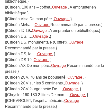
bibliothèque.}
|{Citroën, 100 ans – coffret.,
Ouvrage
. A emprunter en
bibliothèque.}
|{Citroën Visa De mon père.,
Ouvrage
.}
|{Citroën Mehari.,
Ouvrage
Recommnandé par la presse.}
|{Citroën ID 19.,
Ouvrage
. A emprunter en bibliothèque.}
|{Citroën DS,….,
Ouvrage
.}
|{Citroën DS, monumentale (Coffret).,
Ouvrage
Recommnandé par la presse.}
|{Citroën DS, la….,
Ouvrage
.}
|{Citroën DS 19.,
Ouvrage
.}
|{Citroën AX De mon père.,
Ouvrage
Recommnandé par la
presse.}
|{Citroën 2CV, 70 ans de popularité.,
Ouvrage
.}
|{Citroën 2CV sur les 5 continents.,
Ouvrage
.}
|{Citroën 2CV fourgonnette De….,
Ouvrage
.}
|{Chrysler 160-180 2-litres De mon….,
Ouvrage
.}
|{CHEVROLET, l’esprit américain.,
Ouvrage
Recommnandé par la presse.}