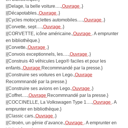
|{Delage, la belle voiture….,
Ouvrage
.}
|{Décapotables.,
Ouvrage
.}
|{Cycles motocyclettes automobiles….,
Ouvrage
.}
|{Corvette, sept….,
Ouvrage
.}
|{CORVETTE, icône américaine.,
Ouvrage
. A emprunter
en bibliothèque.}
|{Corvette.,
Ouvrage
.}
|{Convois exceptionnels, les….,
Ouvrage
.}
|{Construis 40 véhicules Lego® faciles et pour les
enfants.,
Ouvrage
Recommnandé par la presse.}
|{Construire ses voitures en Lego.,
Ouvrage
Recommnandé par la presse.}
|{Construire ses avions en Lego.,
Ouvrage
.}
|{Coffret….,
Ouvrage
Recommnandé par la presse.}
|{COCCINELLE, La Volkswagen Type 1….,
Ouvrage
. A
emprunter en bibliothèque.}
|{Classic cars.,
Ouvrage
.}
|{Citroën, un génie d’avance.,
Ouvrage
. A emprunter en