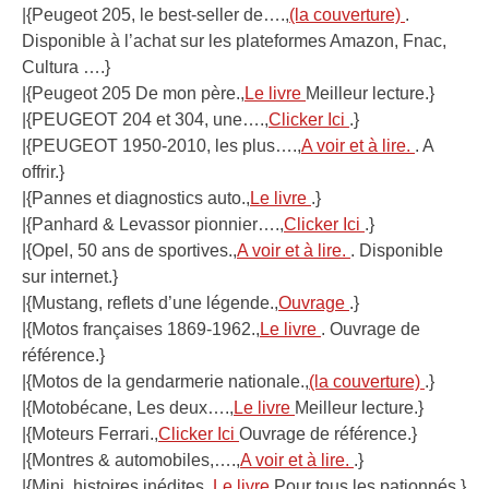
|{Peugeot 205, le best-seller de….,
(la couverture)
.
Disponible à l’achat sur les plateformes Amazon, Fnac,
Cultura ….}
|{Peugeot 205 De mon père.,
Le livre
Meilleur lecture.}
|{PEUGEOT 204 et 304, une….,
Clicker Ici
.}
|{PEUGEOT 1950-2010, les plus….,
A voir et à lire.
. A
offrir.}
|{Pannes et diagnostics auto.,
Le livre
.}
|{Panhard & Levassor pionnier….,
Clicker Ici
.}
|{Opel, 50 ans de sportives.,
A voir et à lire.
. Disponible
sur internet.}
|{Mustang, reflets d’une légende.,
Ouvrage
.}
|{Motos françaises 1869-1962.,
Le livre
. Ouvrage de
référence.}
|{Motos de la gendarmerie nationale.,
(la couverture)
.}
|{Motobécane, Les deux….,
Le livre
Meilleur lecture.}
|{Moteurs Ferrari.,
Clicker Ici
Ouvrage de référence.}
|{Montres & automobiles,….,
A voir et à lire.
.}
|{Mini, histoires inédites.,
Le livre
Pour tous les pationnés.}