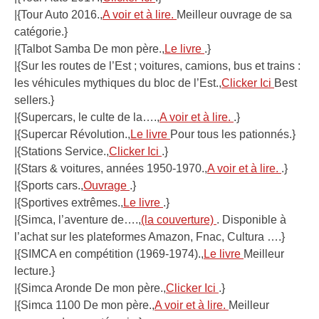
|{Tour Auto 2016.,
A voir et à lire.
Meilleur ouvrage de sa
catégorie.}
|{Talbot Samba De mon père.,
Le livre
.}
|{Sur les routes de l’Est ; voitures, camions, bus et trains :
les véhicules mythiques du bloc de l’Est.,
Clicker Ici
Best
sellers.}
|{Supercars, le culte de la….,
A voir et à lire.
.}
|{Supercar Révolution.,
Le livre
Pour tous les pationnés.}
|{Stations Service.,
Clicker Ici
.}
|{Stars & voitures, années 1950-1970.,
A voir et à lire.
.}
|{Sports cars.,
Ouvrage
.}
|{Sportives extrêmes.,
Le livre
.}
|{Simca, l’aventure de….,
(la couverture)
. Disponible à
l’achat sur les plateformes Amazon, Fnac, Cultura ….}
|{SIMCA en compétition (1969-1974).,
Le livre
Meilleur
lecture.}
|{Simca Aronde De mon père.,
Clicker Ici
.}
|{Simca 1100 De mon père.,
A voir et à lire.
Meilleur