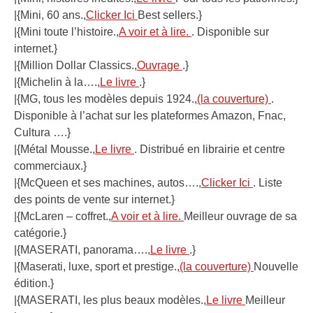
|{Mini, 60 ans.,
Clicker Ici
Best sellers.}
|{Mini toute l’histoire.,
A voir et à lire.
. Disponible sur
internet.}
|{Million Dollar Classics.,
Ouvrage
.}
|{Michelin à la….,
Le livre
.}
|{MG, tous les modèles depuis 1924.,
(la couverture)
.
Disponible à l’achat sur les plateformes Amazon, Fnac,
Cultura ….}
|{Métal Mousse.,
Le livre
. Distribué en librairie et centre
commerciaux.}
|{McQueen et ses machines, autos….,
Clicker Ici
. Liste
des points de vente sur internet.}
|{McLaren – coffret.,
A voir et à lire.
Meilleur ouvrage de sa
catégorie.}
|{MASERATI, panorama….,
Le livre
.}
|{Maserati, luxe, sport et prestige.,
(la couverture)
Nouvelle
édition.}
|{MASERATI, les plus beaux modèles.,
Le livre
Meilleur