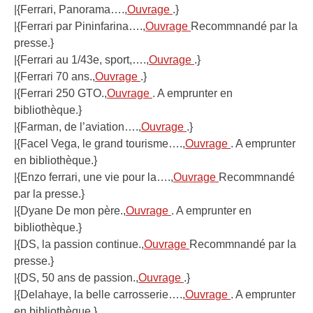
|{Ferrari, Panorama….,
Ouvrage
.}
|{Ferrari par Pininfarina….,
Ouvrage
Recommnandé par la
presse.}
|{Ferrari au 1/43e, sport,….,
Ouvrage
.}
|{Ferrari 70 ans.,
Ouvrage
.}
|{Ferrari 250 GTO.,
Ouvrage
. A emprunter en
bibliothèque.}
|{Farman, de l’aviation….,
Ouvrage
.}
|{Facel Vega, le grand tourisme….,
Ouvrage
. A emprunter
en bibliothèque.}
|{Enzo ferrari, une vie pour la….,
Ouvrage
Recommnandé
par la presse.}
|{Dyane De mon père.,
Ouvrage
. A emprunter en
bibliothèque.}
|{DS, la passion continue.,
Ouvrage
Recommnandé par la
presse.}
|{DS, 50 ans de passion.,
Ouvrage
.}
|{Delahaye, la belle carrosserie….,
Ouvrage
. A emprunter
en bibliothèque.}