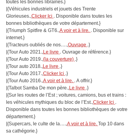
toutes les bonnes librairies.}
|{Véhicules industriels et jouets des Trente
Glorieuses.,
Clicker Ici
. Disponible dans toutes les
bonnes bibliothèques de votre département.}
|{Triumph Spitfire & GT6.,
A voir et à lire.
. Disponible sur
internet.}
|{Tracteurs oubliés de nos….,
Ouvrage
.}
|{Tour Auto 2021.,
Le livre
. Ouvrage de référence.}
|{Tour Auto 2019.,
(la couverture)
.}
|{Tour auto 2018.,
Le livre
.}
|{Tour Auto 2017.,
Clicker Ici
.}
|{Tour Auto 2016.,
A voir et à lire.
. A offrir.}
|{Talbot Samba De mon père.,
Le livre
.}
|{Sur les routes de l’Est ; voitures, camions, bus et trains :
les véhicules mythiques du bloc de l’Est.,
Clicker Ici
.
Disponible dans toutes les bonnes bibliothèques de votre
département.}
|{Supercars, le culte de la….,
A voir et à lire.
Top 10 dans
sa cathégorie.}