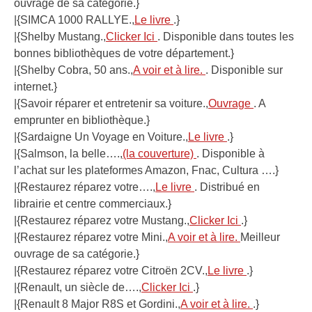
ouvrage de sa catégorie.}
|{SIMCA 1000 RALLYE.,
Le livre
.}
|{Shelby Mustang.,
Clicker Ici
. Disponible dans toutes les
bonnes bibliothèques de votre département.}
|{Shelby Cobra, 50 ans.,
A voir et à lire.
. Disponible sur
internet.}
|{Savoir réparer et entretenir sa voiture.,
Ouvrage
. A
emprunter en bibliothèque.}
|{Sardaigne Un Voyage en Voiture.,
Le livre
.}
|{Salmson, la belle….,
(la couverture)
. Disponible à
l’achat sur les plateformes Amazon, Fnac, Cultura ….}
|{Restaurez réparez votre….,
Le livre
. Distribué en
librairie et centre commerciaux.}
|{Restaurez réparez votre Mustang.,
Clicker Ici
.}
|{Restaurez réparez votre Mini.,
A voir et à lire.
Meilleur
ouvrage de sa catégorie.}
|{Restaurez réparez votre Citroën 2CV.,
Le livre
.}
|{Renault, un siècle de….,
Clicker Ici
.}
|{Renault 8 Major R8S et Gordini.,
A voir et à lire.
.}