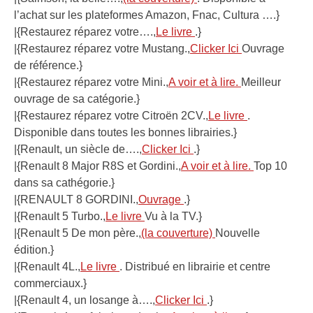
l’achat sur les plateformes Amazon, Fnac, Cultura ….}
|{Restaurez réparez votre….,
Le livre
.}
|{Restaurez réparez votre Mustang.,
Clicker Ici
Ouvrage
de référence.}
|{Restaurez réparez votre Mini.,
A voir et à lire.
Meilleur
ouvrage de sa catégorie.}
|{Restaurez réparez votre Citroën 2CV.,
Le livre
.
Disponible dans toutes les bonnes librairies.}
|{Renault, un siècle de….,
Clicker Ici
.}
|{Renault 8 Major R8S et Gordini.,
A voir et à lire.
Top 10
dans sa cathégorie.}
|{RENAULT 8 GORDINI.,
Ouvrage
.}
|{Renault 5 Turbo.,
Le livre
Vu à la TV.}
|{Renault 5 De mon père.,
(la couverture)
Nouvelle
édition.}
|{Renault 4L.,
Le livre
. Distribué en librairie et centre
commerciaux.}
|{Renault 4, un losange à….,
Clicker Ici
.}