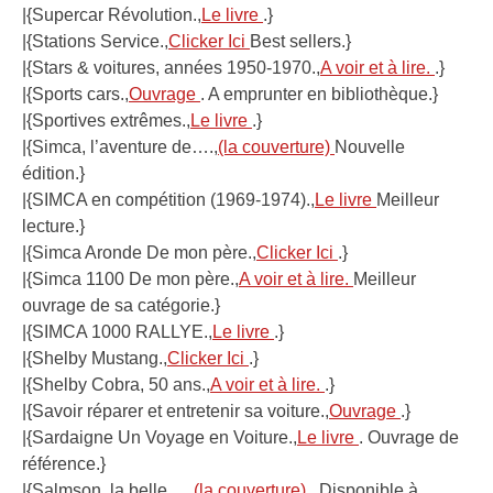
|{Supercar Révolution.,
Le livre
.}
|{Stations Service.,
Clicker Ici
Best sellers.}
|{Stars & voitures, années 1950-1970.,
A voir et à lire.
.}
|{Sports cars.,
Ouvrage
. A emprunter en bibliothèque.}
|{Sportives extrêmes.,
Le livre
.}
|{Simca, l’aventure de….,
(la couverture)
Nouvelle
édition.}
|{SIMCA en compétition (1969-1974).,
Le livre
Meilleur
lecture.}
|{Simca Aronde De mon père.,
Clicker Ici
.}
|{Simca 1100 De mon père.,
A voir et à lire.
Meilleur
ouvrage de sa catégorie.}
|{SIMCA 1000 RALLYE.,
Le livre
.}
|{Shelby Mustang.,
Clicker Ici
.}
|{Shelby Cobra, 50 ans.,
A voir et à lire.
.}
|{Savoir réparer et entretenir sa voiture.,
Ouvrage
.}
|{Sardaigne Un Voyage en Voiture.,
Le livre
. Ouvrage de
référence.}
|{Salmson, la belle….,
(la couverture)
. Disponible à