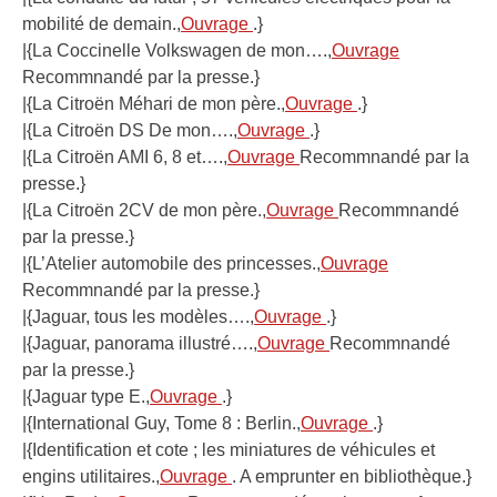
mobilité de demain.,
Ouvrage
.}
|{La Coccinelle Volkswagen de mon….,
Ouvrage
Recommnandé par la presse.}
|{La Citroën Méhari de mon père.,
Ouvrage
.}
|{La Citroën DS De mon….,
Ouvrage
.}
|{La Citroën AMI 6, 8 et….,
Ouvrage
Recommnandé par la
presse.}
|{La Citroën 2CV de mon père.,
Ouvrage
Recommnandé
par la presse.}
|{L’Atelier automobile des princesses.,
Ouvrage
Recommnandé par la presse.}
|{Jaguar, tous les modèles….,
Ouvrage
.}
|{Jaguar, panorama illustré….,
Ouvrage
Recommnandé
par la presse.}
|{Jaguar type E.,
Ouvrage
.}
|{International Guy, Tome 8 : Berlin.,
Ouvrage
.}
|{Identification et cote ; les miniatures de véhicules et
engins utilitaires.,
Ouvrage
. A emprunter en bibliothèque.}