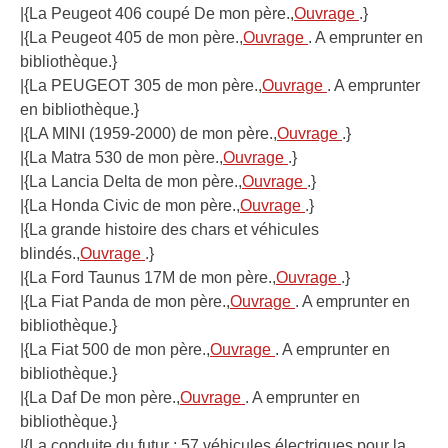
|{La Peugeot 406 coupé De mon père.,
Ouvrage
.}
|{La Peugeot 405 de mon père.,
Ouvrage
. A emprunter en
bibliothèque.}
|{La PEUGEOT 305 de mon père.,
Ouvrage
. A emprunter
en bibliothèque.}
|{LA MINI (1959-2000) de mon père.,
Ouvrage
.}
|{La Matra 530 de mon père.,
Ouvrage
.}
|{La Lancia Delta de mon père.,
Ouvrage
.}
|{La Honda Civic de mon père.,
Ouvrage
.}
|{La grande histoire des chars et véhicules
blindés.,
Ouvrage
.}
|{La Ford Taunus 17M de mon père.,
Ouvrage
.}
|{La Fiat Panda de mon père.,
Ouvrage
. A emprunter en
bibliothèque.}
|{La Fiat 500 de mon père.,
Ouvrage
. A emprunter en
bibliothèque.}
|{La Daf De mon père.,
Ouvrage
. A emprunter en
bibliothèque.}
|{La conduite du futur ; 57 véhicules électriques pour la