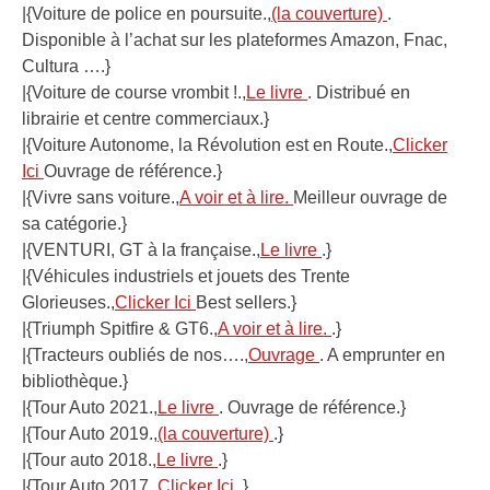
|{Voiture de police en poursuite.,
(la couverture)
.
Disponible à l’achat sur les plateformes Amazon, Fnac,
Cultura ….}
|{Voiture de course vrombit !.,
Le livre
. Distribué en
librairie et centre commerciaux.}
|{Voiture Autonome, la Révolution est en Route.,
Clicker
Ici
Ouvrage de référence.}
|{Vivre sans voiture.,
A voir et à lire.
Meilleur ouvrage de
sa catégorie.}
|{VENTURI, GT à la française.,
Le livre
.}
|{Véhicules industriels et jouets des Trente
Glorieuses.,
Clicker Ici
Best sellers.}
|{Triumph Spitfire & GT6.,
A voir et à lire.
.}
|{Tracteurs oubliés de nos….,
Ouvrage
. A emprunter en
bibliothèque.}
|{Tour Auto 2021.,
Le livre
. Ouvrage de référence.}
|{Tour Auto 2019.,
(la couverture)
.}
|{Tour auto 2018.,
Le livre
.}
|{Tour Auto 2017.,
Clicker Ici
.}