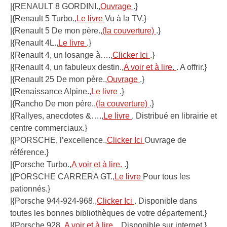
|{RENAULT 8 GORDINI.,
Ouvrage
.}
|{Renault 5 Turbo.,
Le livre
Vu à la TV.}
|{Renault 5 De mon père.,
(la couverture)
.}
|{Renault 4L.,
Le livre
.}
|{Renault 4, un losange à….,
Clicker Ici
.}
|{Renault 4, un fabuleux destin.,
A voir et à lire.
. A offrir.}
|{Renault 25 De mon père.,
Ouvrage
.}
|{Renaissance Alpine.,
Le livre
.}
|{Rancho De mon père.,
(la couverture)
.}
|{Rallyes, anecdotes &….,
Le livre
. Distribué en librairie et
centre commerciaux.}
|{PORSCHE, l’excellence.,
Clicker Ici
Ouvrage de
référence.}
|{Porsche Turbo.,
A voir et à lire.
.}
|{PORSCHE CARRERA GT.,
Le livre
Pour tous les
pationnés.}
|{Porsche 944-924-968.,
Clicker Ici
. Disponible dans
toutes les bonnes bibliothèques de votre département.}
|{Porsche 928.,
A voir et à lire.
. Disponible sur internet.}