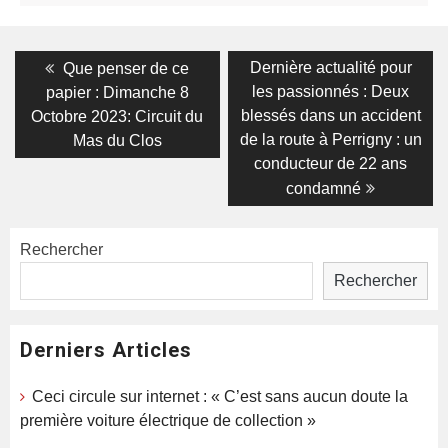
Navigation
Previous
Next
Dernière actualité pour
Que penser de ce
post:
post:
de
les passionnés : Deux
papier : Dimanche 8
blessés dans un accident
Octobre 2023: Circuit du
l’article
de la route à Perrigny : un
Mas du Clos
conducteur de 22 ans
condamné
Rechercher
Rechercher
Derniers Articles
Ceci circule sur internet : « C’est sans aucun doute la
première voiture électrique de collection »