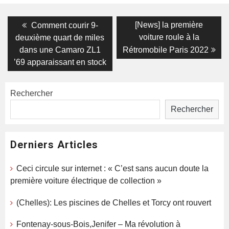
Navigation
Previous
Next
[News] la première
Comment courir 9-
post:
post:
de
voiture roule à la
deuxième quart de miles
dans une Camaro ZL1
Rétromobile Paris 2022
l’article
’69 apparaissant en stock
Rechercher
Rechercher
Derniers Articles
Ceci circule sur internet : « C’est sans aucun doute la
première voiture électrique de collection »
(Chelles): Les piscines de Chelles et Torcy ont rouvert
Fontenay-sous-Bois,Jenifer – Ma révolution à