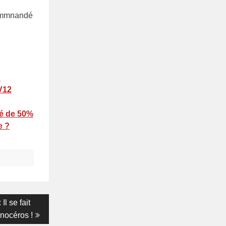
mmnandé
o
 V12
té de 50%
e ?
Il se fait
inocéros !