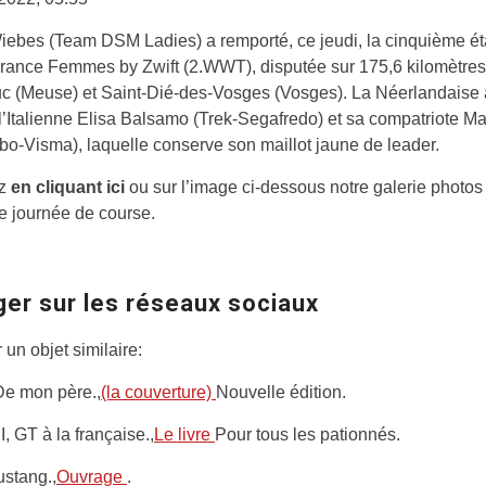
iebes (Team DSM Ladies) a remporté, ce jeudi, la cinquième é
rance Femmes by Zwift (2.WWT), disputée sur 175,6 kilomètres
uc (Meuse) et Saint-Dié-des-Vosges (Vosges). La Néerlandaise 
’Italienne Elisa Balsamo (Trek-Segafredo) et sa compatriote M
o-Visma), laquelle conserve son maillot jaune de leader.
ez
en cliquant ici
ou sur l’image ci-dessous notre galerie photos
e journée de course.
ger sur les réseaux sociaux
 un objet similaire:
e mon père.,
(la couverture)
Nouvelle édition.
 GT à la française.,
Le livre
Pour tous les pationnés.
stang.,
Ouvrage
.