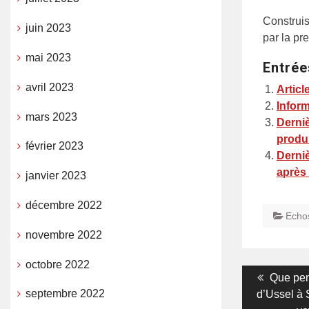
Construis
juin 2023
par la pr
mai 2023
Entrée
avril 2023
Articl
Inform
mars 2023
Derniè
produi
février 2023
Derniè
après 
janvier 2023
décembre 2022
Echo
novembre 2022
octobre 2022
Navigati
Previou
Que pens
post:
septembre 2022
d’Ussel à 
de