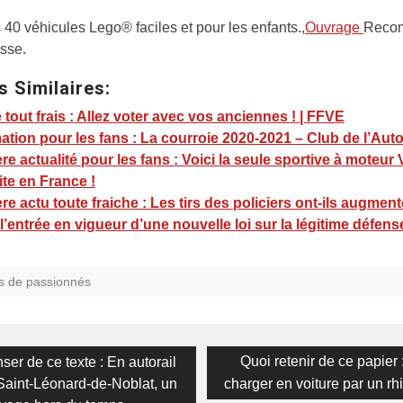
 40 véhicules Lego® faciles et pour les enfants.,
Ouvrage
Reco
esse.
s Similaires:
e tout frais : Allez voter avec vos anciennes ! | FFVE
ation pour les fans : La courroie 2020-2021 – Club de l’Aut
re actualité pour les fans : Voici la seule sportive à moteur
te en France !
re actu toute fraiche : Les tirs des policiers ont-ils augmen
l’entrée en vigueur d’une nouvelle loi sur la légitime défens
s de passionnés
on
s
Next
Quoi retenir de ce papier : 
er de ce texte : En autorail
post:
Saint-Léonard-de-Noblat, un
charger en voiture par un rh