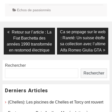
Echos de passionnés
Navigation
Previous
Next
Ca se propage sur le web
Retour sur l’article : La
post:
post:
de
: Rareté: Un suisse étoffe
Fiat Barchetta des
sa collection avec l’ultime
années 1990 transformée
l’article
en restomod électrique
Alfa Romeo Giulia GTA
Rechercher
Rechercher
Derniers Articles
(Chelles): Les piscines de Chelles et Torcy ont rouvert