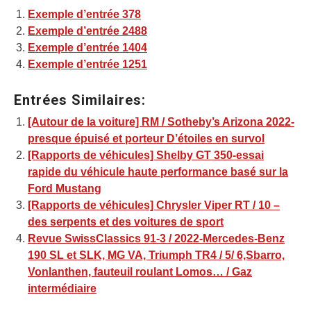
Exemple d’entrée 378
Exemple d’entrée 2488
Exemple d’entrée 1404
Exemple d’entrée 1251
Entrées Similaires:
[Autour de la voiture] RM / Sotheby’s Arizona 2022-
presque épuisé et porteur D’étoiles en survol
[Rapports de véhicules] Shelby GT 350-essai
rapide du véhicule haute performance basé sur la
Ford Mustang
[Rapports de véhicules] Chrysler Viper RT / 10 –
des serpents et des voitures de sport
Revue SwissClassics 91-3 / 2022-Mercedes-Benz
190 SL et SLK, MG VA, Triumph TR4 / 5/ 6,Sbarro,
Vonlanthen, fauteuil roulant Lomos… / Gaz
intermédiaire