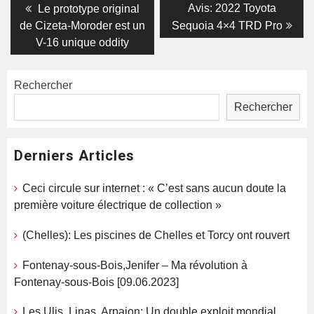
Navigation
Previous
Next
Avis: 2022 Toyota
Le prototype original
post:
post:
de
de Cizeta-Moroder est un
Sequoia 4×4 TRD Pro
V-16 unique oddity
l’article
Rechercher
Rechercher
Derniers Articles
Ceci circule sur internet : « C’est sans aucun doute la
première voiture électrique de collection »
(Chelles): Les piscines de Chelles et Torcy ont rouvert
Fontenay-sous-Bois,Jenifer – Ma révolution à
Fontenay-sous-Bois [09.06.2023]
Les Ulis, Linas, Arpajon; Un double exploit mondial