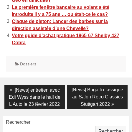
Geo en difficulté?
La première fenêtre bancaire au volant a été
introduite il y a 75 ans … ou était-ce le cas?
Claque de piston: Lancer des barbes sur la
direction assistée d’une Chevelle?
Votre guide d’achat pratique 1965-67 Shelby 427
Cobra
Dossiers
Navigation
Previous
Next
[News] Bugatti classique
[News] entretien avec
post:
post:
de
au Salon Retro Classics
Edi Wyss dans le hall de
L’Auto le 23 février 2022
Stuttgart 2022
l’article
Rechercher
Rechercher