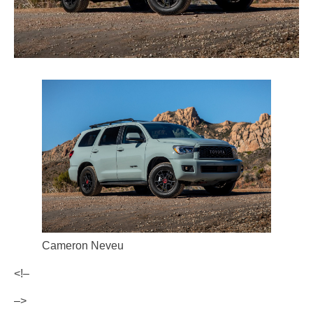
Cameron Neveu
<!–
–>