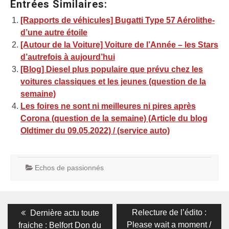
Entrées Similaires:
[Rapports de véhicules] Bugatti Type 57 Aérolithe-
d’une autre étoile
[Autour de la Voiture] Voiture de l’Année – les Stars
d’autrefois à aujourd’hui
[Blog] Diesel plus populaire que prévu chez les
voitures classiques et les jeunes (question de la
semaine)
Les foires ne sont ni meilleures ni pires après
Corona (question de la semaine) (Article du blog
Oldtimer du 09.05.2022) / (service auto)
Echos de passionnés
Navigation
Previous
Next
Relecture de l’édito :
Dernière actu toute
post:
post:
de
Please wait a moment /
fraiche : Belfort Don du