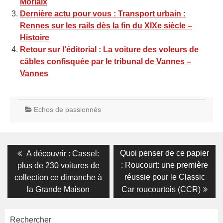
Morlaix
Dernière actu pour vous : Transport urbain :
Rennes sur les rails dès la fin du XIXe siècle –
Histoire
Retour sur l’éditorial : La voiture des voleurs de
câbles confisquée par le tribunal de Vannes –
Vannes
Echos de passionnés
Navigation
Previous
Next
Quoi penser de ce papier
A découvrir : Cassel:
post:
post:
de
: Roucourt: une première
plus de 230 voitures de
réussie pour le Classic
collection ce dimanche à
l’article
la Grande Maison
Car roucourtois (CCR)
Rechercher