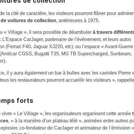
itures de collection
e la cité de caractère, les visiteurs pourront flâner pour admire
 de voitures de collection
, antérieures à 1975.
u « Village », il sera possible de déambuler
à travers différent
: L’Espace CarJager, partenaire de l’événement, et leurs autos
on (Ferrari F40, Jaguar XJ220, etc), ou l’espace « Avant-Guerre
 (Amilcar CGSS, Bugatti T35, MG TB Supercharged, Sunbeam,
r).
ce, il y aura également un bar à bulles avec les cavistes Pierre
 tous les restaurateurs pourront accueillir les visiteurs », rappel
emps forts
e vivre « Le Village », les organisateurs organisent cette année
nces
, « à la manière d’un plateau télé », animées entre autres p
pissier, co-fondateur de CarJager et animateur de l’émission «