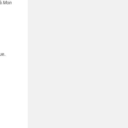
 à Mon
ue.