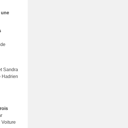
r
une
s
 de
 et Sandra
le Hadrien
trois
ar
 Voiture