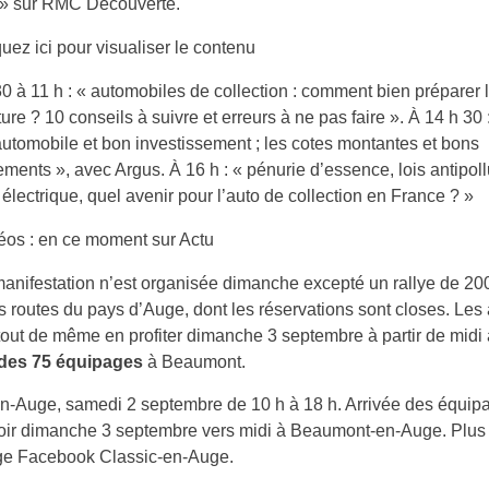
 » sur RMC Découverte.
quez ici pour visualiser le contenu
0 à 11 h : « automobiles de collection : comment bien préparer 
ure ? 10 conseils à suivre et erreurs à ne pas faire ». À 14 h 30 :
utomobile et bon investissement ; les cotes montantes et bons
ements », avec Argus. À 16 h : « pénurie d’essence, lois antipoll
n électrique, quel avenir pour l’auto de collection en France ? »
éos : en ce moment sur Actu
nifestation n’est organisée dimanche excepté un rallye de 20
es routes du pays d’Auge, dont les réservations sont closes. Le
tout de même en profiter dimanche 3 septembre à partir de midi
e des 75 équipages
à Beaumont.
n-Auge, samedi 2 septembre de 10 h à 18 h. Arrivée des équip
voir dimanche 3 septembre vers midi à Beaumont-en-Auge. Plus 
age Facebook Classic-en-Auge.