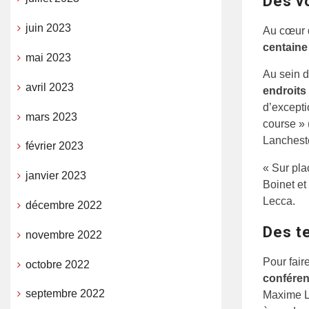
Des vo
juin 2023
Au cœur d
centaine
mai 2023
Au sein d
avril 2023
endroits
d’excepti
mars 2023
course »
Lancheste
février 2023
« Sur pla
janvier 2023
Boinet et
Lecca.
décembre 2022
Des t
novembre 2022
Pour fair
octobre 2022
confére
septembre 2022
Maxime Le