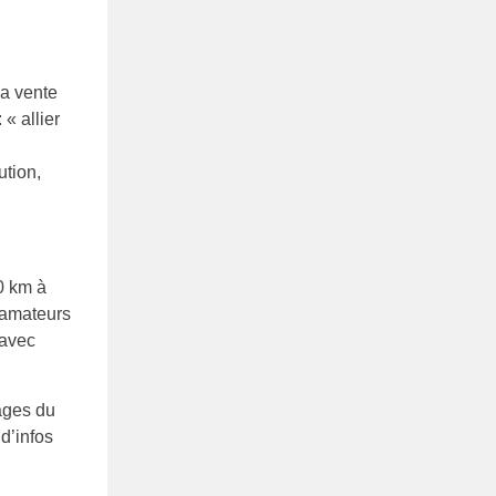
la vente
 « allier
ution,
0 km à
s amateurs
 avec
ages du
d’infos