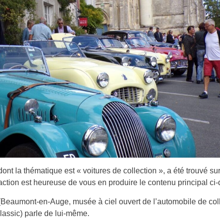
dont la thématique est « voitures de collection », a été trouvé sur
action est heureuse de vous en produire le contenu principal ci
 (Beaumont-en-Auge, musée à ciel ouvert de l’automobile de col
lassic) parle de lui-même.