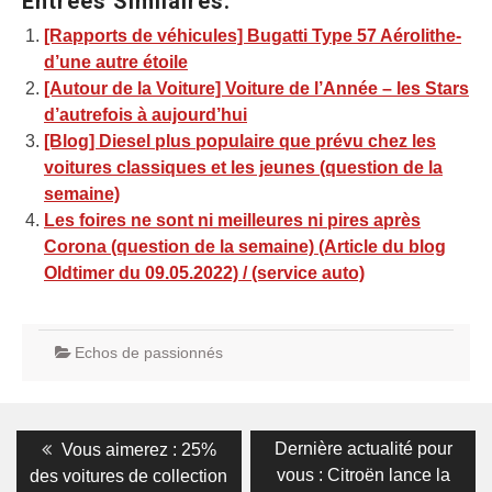
Entrées Similaires:
[Rapports de véhicules] Bugatti Type 57 Aérolithe-
d’une autre étoile
[Autour de la Voiture] Voiture de l’Année – les Stars
d’autrefois à aujourd’hui
[Blog] Diesel plus populaire que prévu chez les
voitures classiques et les jeunes (question de la
semaine)
Les foires ne sont ni meilleures ni pires après
Corona (question de la semaine) (Article du blog
Oldtimer du 09.05.2022) / (service auto)
Echos de passionnés
Navigation
Previous
Next
Dernière actualité pour
Vous aimerez : 25%
post:
post:
de
vous : Citroën lance la
des voitures de collection