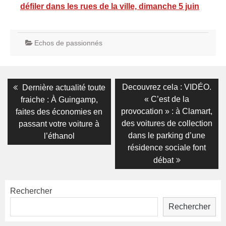
défiler dans les rues de la ville, dimanche 5 juin
Echos de passionnés
Navigation
Previous
Next
Decouvrez cela : VIDÉO.
Dernière actualité toute
post:
post:
de
« C’est de la
fraiche : À Guingamp,
provocation » : à Clamart,
faites des économies en
l’article
des voitures de collection
passant votre voiture à
dans le parking d’une
l’éthanol
résidence sociale font
débat
Rechercher
Rechercher