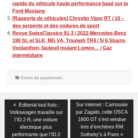
rapide du véhicule haute performance basé sur la
Ford Mustang
[Rapports de véhicules] Chrysler Viper RT / 10 –
des serpents et des voitures de sport
Revue SwissClassics 91-3 / 2022-Mercedes-Benz
190 SL et SLK, MG VA, Triumph TR4 / 5/ 6,Sbarro,
Vonlanthen, fauteuil roulant Lomos… / Gaz
intermédiaire
Echos de passionnés
Navigation
Previous
Next
Sur internet : Carrossée
Editorial tout frais :
post:
post:
de
par Zagato, cette OSCA
Volkswagen travaille sur
1600 GT s’est vendue
l’ID.2 R, une voiture
l’article
lors d’enchères RM
électrique plus
performante que l’ID.2
Sotheby’s à Paris