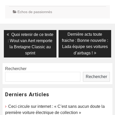
Echos de passionnés
Navigation
Previous
Next
Dernière actu toute
Quoi retenir de ce texte
post:
post:
de
fraiche : Bonne nouvelle :
: Wout van Aert remporte
Lada équipe ses voitures
la Bretagne Classic au
l’article
sprint
d’airbags !
Rechercher
Rechercher
Derniers Articles
Ceci circule sur internet : « C’est sans aucun doute la
première voiture électrique de collection »