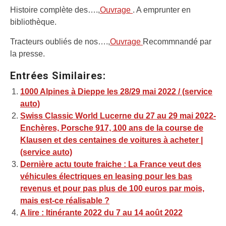
Histoire complète des….,
Ouvrage
. A emprunter en
bibliothèque.
Tracteurs oubliés de nos….,
Ouvrage
Recommnandé par
la presse.
Entrées Similaires:
1000 Alpines à Dieppe les 28/29 mai 2022 / (service
auto)
Swiss Classic World Lucerne du 27 au 29 mai 2022-
Enchères, Porsche 917, 100 ans de la course de
Klausen et des centaines de voitures à acheter |
(service auto)
Dernière actu toute fraiche : La France veut des
véhicules électriques en leasing pour les bas
revenus et pour pas plus de 100 euros par mois,
mais est-ce réalisable ?
A lire : Itinérante 2022 du 7 au 14 août 2022