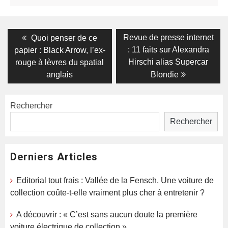
Navigation
Previous
Next
Revue de presse internet
Quoi penser de ce
post:
post:
de
: 11 faits sur Alexandra
papier : Black Arrow, l’ex-
Hirschi alias Supercar
rouge à lèvres du spatial
l’article
anglais
Blondie
Rechercher
Rechercher
Derniers Articles
Editorial tout frais : Vallée de la Fensch. Une voiture de
collection coûte-t-elle vraiment plus cher à entretenir ?
A découvrir : « C’est sans aucun doute la première
voiture électrique de collection »