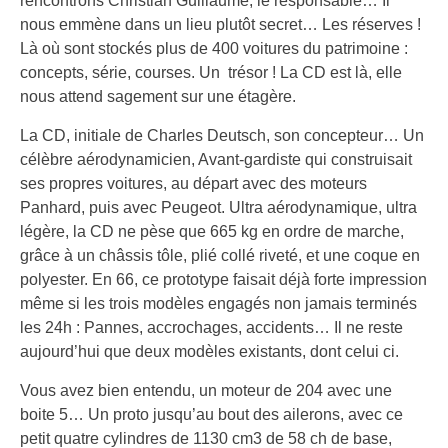
rencontrons Christian Guillaume, le responsable… Il
nous emmène dans un lieu plutôt secret… Les réserves !
Là où sont stockés plus de 400 voitures du patrimoine :
concepts, série, courses. Un trésor ! La CD est là, elle
nous attend sagement sur une étagère.
La CD, initiale de Charles Deutsch, son concepteur… Un
célèbre aérodynamicien, Avant-gardiste qui construisait
ses propres voitures, au départ avec des moteurs
Panhard, puis avec Peugeot. Ultra aérodynamique, ultra
légère, la CD ne pèse que 665 kg en ordre de marche,
grâce à un châssis tôle, plié collé riveté, et une coque en
polyester. En 66, ce prototype faisait déjà forte impression
même si les trois modèles engagés non jamais terminés
les 24h : Pannes, accrochages, accidents… Il ne reste
aujourd’hui que deux modèles existants, dont celui ci.
Vous avez bien entendu, un moteur de 204 avec une
boite 5… Un proto jusqu’au bout des ailerons, avec ce
petit quatre cylindres de 1130 cm3 de 58 ch de base,