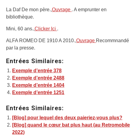
La Daf De mon père.,
Ouvrage
. A emprunter en
bibliothèque.
Mini, 60 ans.,
Clicker Ici
.
ALFA ROMEO DE 1910 A 2010.,
Ouvrage
Recommnandé
par la presse.
Entrées Similaires:
Exemple d’entrée 378
Exemple d’entrée 2488
Exemple d’entrée 1404
Exemple d’entrée 1251
Entrées Similaires:
[Blog] pour lequel des deux paieriez-vous plus?
[Blog] quand le cœur bat plus haut (au Retromobile
2022)