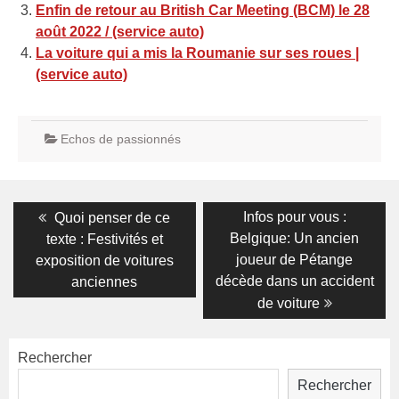
Enfin de retour au British Car Meeting (BCM) le 28
août 2022 / (service auto)
La voiture qui a mis la Roumanie sur ses roues |
(service auto)
Echos de passionnés
Navigation
Previous
Next
Infos pour vous :
Quoi penser de ce
post:
post:
de
Belgique: Un ancien
texte : Festivités et
joueur de Pétange
exposition de voitures
l’article
décède dans un accident
anciennes
de voiture
Rechercher
Rechercher