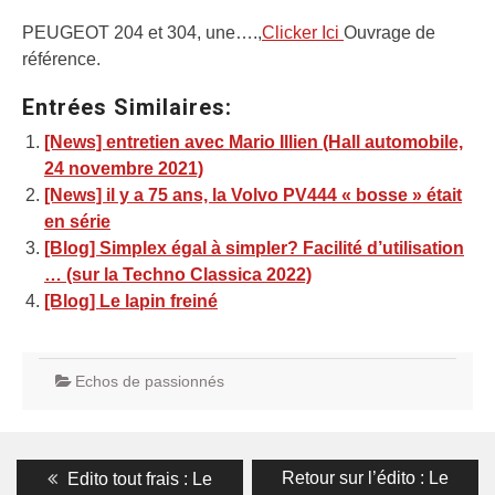
PEUGEOT 204 et 304, une….,
Clicker Ici
Ouvrage de
référence.
Entrées Similaires:
[News] entretien avec Mario Illien (Hall automobile,
24 novembre 2021)
[News] il y a 75 ans, la Volvo PV444 « bosse » était
en série
[Blog] Simplex égal à simpler? Facilité d’utilisation
… (sur la Techno Classica 2022)
[Blog] Le lapin freiné
Echos de passionnés
Navigation
Previous
Next
Retour sur l’édito : Le
Edito tout frais : Le