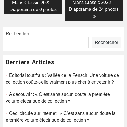
post:
post:
de
Mans Classic 2022 –
Mans Classic 2022 –
Diaporama de 24 photos
Diaporama de 0 photos
l’article
Rechercher
Rechercher
Derniers Articles
Editorial tout frais : Vallée de la Fensch. Une voiture de
collection coûte-t-elle vraiment plus cher à entretenir ?
A découvrir : « C’est sans aucun doute la première
voiture électrique de collection »
Ceci circule sur internet : « C’est sans aucun doute la
première voiture électrique de collection »