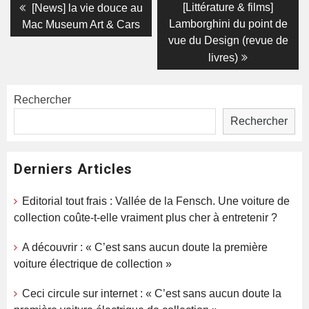
Navigation
Previous
Next
[Littérature & films]
[News] la vie douce au
post:
post:
de
Lamborghini du point de
Mac Museum Art & Cars
vue du Design (revue de
l’article
livres)
Rechercher
Rechercher
Derniers Articles
Editorial tout frais : Vallée de la Fensch. Une voiture de
collection coûte-t-elle vraiment plus cher à entretenir ?
A découvrir : « C’est sans aucun doute la première
voiture électrique de collection »
Ceci circule sur internet : « C’est sans aucun doute la