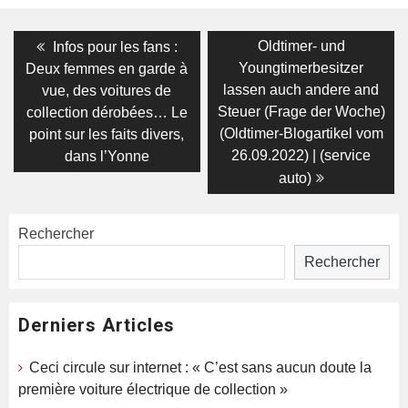
Navigation
Previous
Next
Oldtimer- und
Infos pour les fans :
post:
post:
de
Youngtimerbesitzer
Deux femmes en garde à
lassen auch andere and
vue, des voitures de
l’article
Steuer (Frage der Woche)
collection dérobées… Le
(Oldtimer-Blogartikel vom
point sur les faits divers,
26.09.2022) | (service
dans l’Yonne
auto)
Rechercher
Rechercher
Derniers Articles
Ceci circule sur internet : « C’est sans aucun doute la
première voiture électrique de collection »