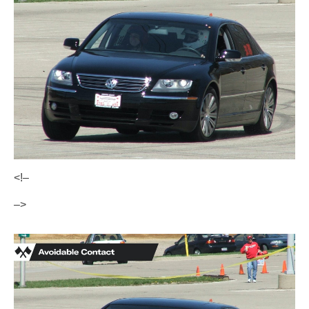
<!–
–>