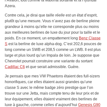
l’Avalon, tout comme la Maxima sortante et la Hyundai
Azera.
Contre cela, je dirai que
taille réelle
est un état d’esprit,
plutôt qu’une mesure. Vous n’avez pas de berline pleine
grandeur à moins qu’elle ne corresponde plus ou moins
aux meilleures berlines de luxe du jour pour la taille et le
poids. En ce moment, un empattement long
Benz Classe
S
est la berline de luxe alpha-dog. C’est 202,6 pouces de
long comme un SWB et 208,5 comme un LWB. Il est plus
large et plus lourd qu’un Impala de loin. Je suppose que
Chevrolet pourrait construire une variante du sortant
Cadillac C6
et
que
serait admissible. Guère.
Je pensais que mes VW Phaetons étaient des full-sizers
honorifiques, car elles étaient aussi grandes qu’une
classe S avec le même badge zéro prestige que l’on
trouve sur une Jetta, mais compte tenu de leur prix et de
leur équipement, elles étaient vraiment des berlines de
luxe à gauche, comme celles d’aujourd’hui
Genesis G90