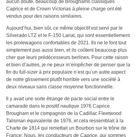
aucun doute, beaucoup de Broughams classiques
Caprice et de Crown Victorias à pleine charge ont été
vendus pour des raisons similaires.
Aujourd’hui, bien sûr, ce même objectif est servi par le
Silverado LTZ et le F-150 Lariat, qui sont essentiellement
les prolewagons confortables de 2021. Ils ne le font tout
simplement pas aussi bien, et ils coûtent beaucoup plus
cher que leurs prédécesseurs berlines. Pour cette raison
et bien d’autres, je ne peux m’empêcher de penser que la
fin du full-sizer à prix populaire n’est qu’un autre aspect
de notre glissement plutôt horrible vers une société à
deux niveaux sans classe moyenne fonctionnelle.
Il y avait une sorte étrange de pacte social entre le
camarade dans le positif
nautique
1976 Caprice
Brougham et le compagnon de la Cadillac Fleetwood
Talisman équivalente de 1976, et cela ressemblait à la
Charte de 1814 qui remettait un Bourbon sur le trône de
France:
Nous, les conducteurs de Caprice, qui sommes