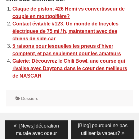
Claque de piston: 426 Hemi vs convertisseur de
couple en montgolfière?
Contact évitable #123: Un monde de tricycles
électriques de 75 mi / h, maintenant avec des
chiens de side-car
5 raisons pour lesquelles les pneus d’hiver
comptent, et pas seulement pour les amateurs
Galerie: Découvrez le Chili Bowl, une course qui
rivalise avec Daytona dans le cœur des meilleurs
de NASCAR
Dossiers
Navigation
Previous
Next
[Blog] pourquoi ne pas
[News] décoration
post:
post:
de
murale avec odeur
utiliser la vapeur?