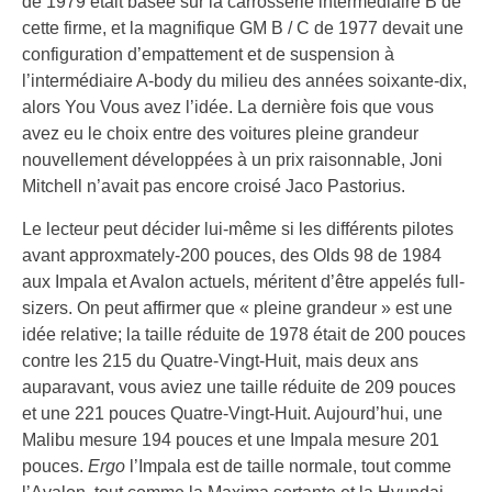
de 1979 était basée sur la carrosserie intermédiaire B de
cette firme, et la magnifique GM B / C de 1977 devait une
configuration d’empattement et de suspension à
l’intermédiaire A-body du milieu des années soixante-dix,
alors You Vous avez l’idée. La dernière fois que vous
avez eu le choix entre des voitures pleine grandeur
nouvellement développées à un prix raisonnable, Joni
Mitchell n’avait pas encore croisé Jaco Pastorius.
Le lecteur peut décider lui-même si les différents pilotes
avant approxmately-200 pouces, des Olds 98 de 1984
aux Impala et Avalon actuels, méritent d’être appelés full-
sizers. On peut affirmer que « pleine grandeur » est une
idée relative; la taille réduite de 1978 était de 200 pouces
contre les 215 du Quatre-Vingt-Huit, mais deux ans
auparavant, vous aviez une taille réduite de 209 pouces
et une 221 pouces Quatre-Vingt-Huit. Aujourd’hui, une
Malibu mesure 194 pouces et une Impala mesure 201
pouces.
Ergo
l’Impala est de taille normale, tout comme