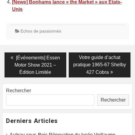
[News] Bonhams lance « the Market » aux Etats-
Unis
Echos de passionnés
Navigation
Previous
Next
Votre guide d’achat
[Événements] Essen
post:
post:
de
pratique 1965-67 Shelby
Motor Show 2021 –
Édition Limitée
427 Cobra
l’article
Rechercher
Rechercher
Derniers Articles
Aulnay-sous-Bois,Rénovation du lycée Voillaume