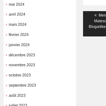
mai 2024
Navigati
avril 2024
Prev
Mei
post
Matesch
de
mars 2024
Blogartike
l’article
février 2024
janvier 2024
décembre 2023
novembre 2023
octobre 2023
septembre 2023
août 2023
juillet 2023