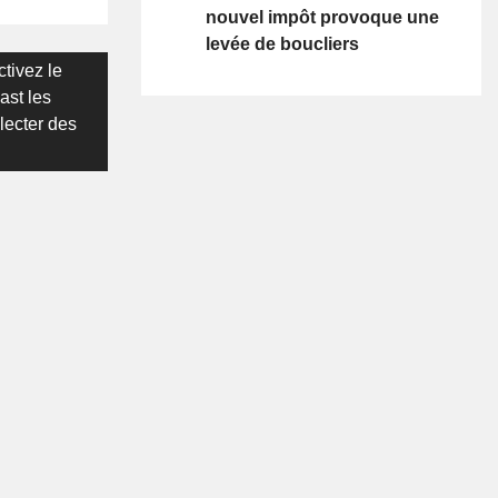
nouvel impôt provoque une
levée de boucliers
ctivez le
ast les
lecter des