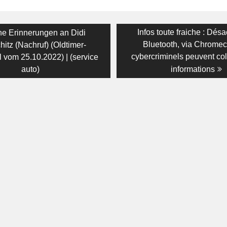
on
ious
Next
Infos toute fraiche : Désa
ne Erinnerungen an Didi
:
post:
Bluetooth, via Chromec
itz (Nachruf) (Oldtimer-
cybercriminels peuvent col
l vom 25.10.2022) | (service
auto)
informations