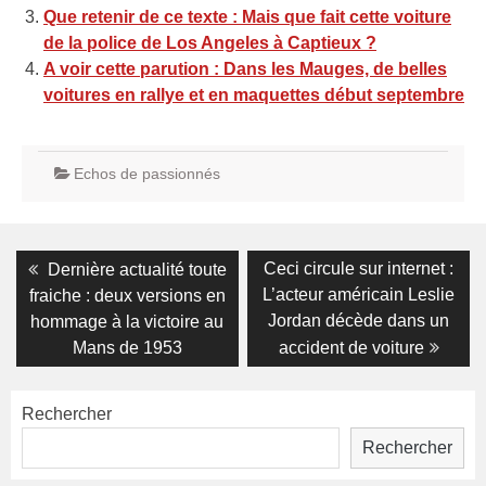
Que retenir de ce texte : Mais que fait cette voiture
de la police de Los Angeles à Captieux ?
A voir cette parution : Dans les Mauges, de belles
voitures en rallye et en maquettes début septembre
Echos de passionnés
Navigation
Previous
Next
Ceci circule sur internet :
Dernière actualité toute
post:
post:
de
L’acteur américain Leslie
fraiche : deux versions en
Jordan décède dans un
hommage à la victoire au
l’article
Mans de 1953
accident de voiture
Rechercher
Rechercher