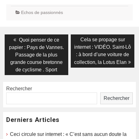
Echos de passionnés
Navigation
Previous
Next
Cela se propage sur
Quoi penser de ce
post:
post:
de
internet : VIDÉO. Saint-Lô
papier : Pays de Vannes.
: à bord d’une voiture de
Passage de la plus
l’article
grande course bretonne
collection, la Lotus Elan
de cyclisme . Sport
Rechercher
Rechercher
Derniers Articles
Ceci circule sur internet : « C’est sans aucun doute la