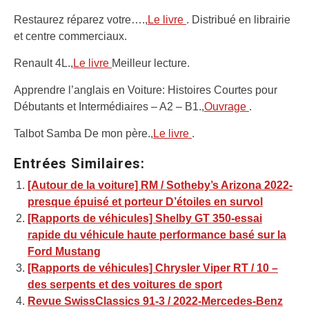
Restaurez réparez votre….,
Le livre
. Distribué en librairie
et centre commerciaux.
Renault 4L.,
Le livre
Meilleur lecture.
Apprendre l’anglais en Voiture: Histoires Courtes pour
Débutants et Intermédiaires – A2 – B1.,
Ouvrage
.
Talbot Samba De mon père.,
Le livre
.
Entrées Similaires:
[Autour de la voiture] RM / Sotheby’s Arizona 2022-
presque épuisé et porteur D’étoiles en survol
[Rapports de véhicules] Shelby GT 350-essai
rapide du véhicule haute performance basé sur la
Ford Mustang
[Rapports de véhicules] Chrysler Viper RT / 10 –
des serpents et des voitures de sport
Revue SwissClassics 91-3 / 2022-Mercedes-Benz