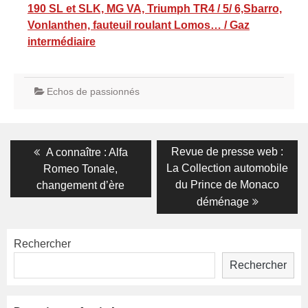
190 SL et SLK, MG VA, Triumph TR4 / 5/ 6,Sbarro,
Vonlanthen, fauteuil roulant Lomos… / Gaz
intermédiaire
Echos de passionnés
Navigation
Previous
Next
Revue de presse web :
A connaître : Alfa
post:
post:
de
La Collection automobile
Romeo Tonale,
du Prince de Monaco
changement d’ère
l’article
déménage
Rechercher
Rechercher