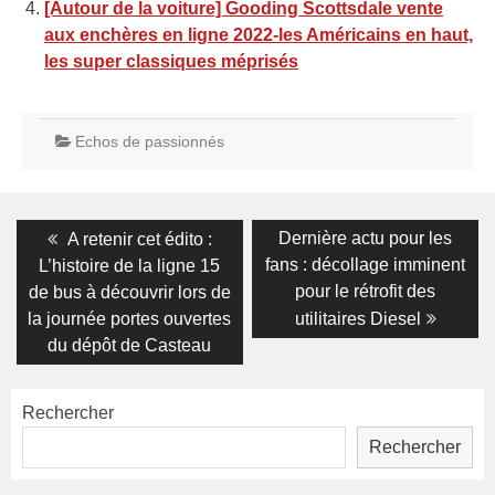
[Autour de la voiture] Gooding Scottsdale vente
aux enchères en ligne 2022-les Américains en haut,
les super classiques méprisés
Echos de passionnés
Navigation
Previous
Next
Dernière actu pour les
A retenir cet édito :
post:
post:
de
fans : décollage imminent
L’histoire de la ligne 15
pour le rétrofit des
de bus à découvrir lors de
l’article
la journée portes ouvertes
utilitaires Diesel
du dépôt de Casteau
Rechercher
Rechercher