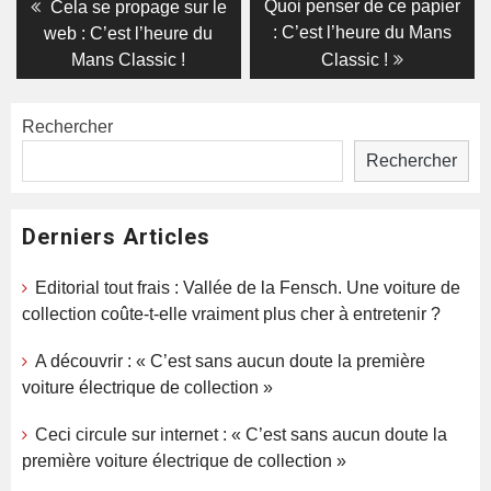
Navigation
Previous
Next
Quoi penser de ce papier
Cela se propage sur le
post:
post:
de
: C’est l’heure du Mans
web : C’est l’heure du
Mans Classic !
Classic !
l’article
Rechercher
Rechercher
Derniers Articles
Editorial tout frais : Vallée de la Fensch. Une voiture de
collection coûte-t-elle vraiment plus cher à entretenir ?
A découvrir : « C’est sans aucun doute la première
voiture électrique de collection »
Ceci circule sur internet : « C’est sans aucun doute la
première voiture électrique de collection »