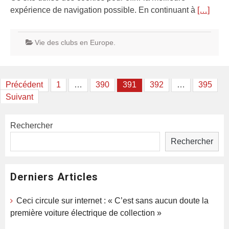
expérience de navigation possible. En continuant à
[…]
Vie des clubs en Europe.
Pagination
Précédent
1
…
390
391
392
…
395
Suivant
des
publications
Rechercher
Rechercher
Derniers Articles
Ceci circule sur internet : « C’est sans aucun doute la
première voiture électrique de collection »