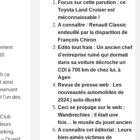
Focus sur cette parution : ce
Toyota Land Cruiser est
méconnaissable !
A connaître : Renault Classic
endeuillé par la disparition de
François Chiron
Edito tout frais : Un ancien chef
lement
d’entreprise ruiné qui dormait
60
dans sa voiture décroche un
CDI à 700 km de chez lui, à
ch ce
Agen
 ainsi
Revue de presse web : Les
bservant
nouveautés automobiles de
t l’un des
2024 | auto-illustré
Ceci se propage sur le web :
Wambrechies : il était une
 Club
fois… le musée du jouet ancien
leurs
A connaître cet éditorial : Leurs
arking,
bien-aimés victimes de
n. « Quand