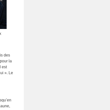
x
is des
pour la
 est
ui ». Le
usqu’en
jaune,