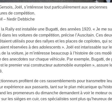
Gersois, Joël, s’intéresse tout particulièrement aux anciennes
tures de compétition.
 – Nedir Debbiche
 la Rally est installée une Bugatti, des années 1920. « Je me su
é dans les voitures de compétition, précise l’Auscitain. Ces deu
taient utilisés pour des rallyes et les places de copilotes, qui so
étaient réservées à des adolescents ». Joël est intarissable sur le
 de la voiture, je m’intéresse beaucoup à l’histoire de ces modèl
 des anecdotes sur chaque véhicule. Par exemple, Bugatti, de 
 est le premier vrai constructeur automobile européen », assure l
é.
ctionneurs profitent de ces rassemblements pour transmettre leu
leur expérience aux passants, tant sur le plan mécanique qu’histo
uand les promeneurs du dimanche demandent à voir le moteur o
r sur les sièges en cuir, ces spécialistes sont plus qu’heureux de