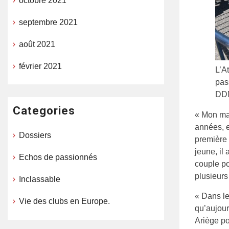
octobre 2021
septembre 2021
août 2021
février 2021
L’A
pas
DDM
Categories
« Mon mar
années, e
Dossiers
première 
jeune, il
Echos de passionnés
couple po
plusieurs
Inclassable
« Dans le
Vie des clubs en Europe.
qu’aujour
Ariège po