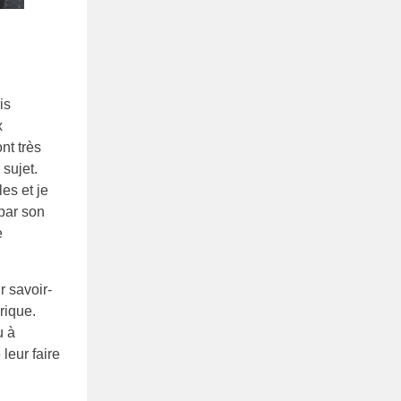
is
x
nt très
 sujet.
es et je
par son
e
r savoir-
rique.
u à
 leur faire