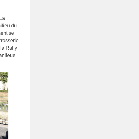
 La
ilieu du
ment se
rrosserie
 la Rally
banlieue