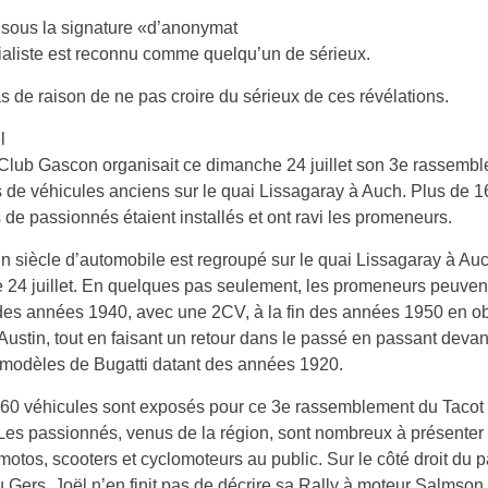
sous la signature «d’anonymat
orialiste est reconnu comme quelqu’un de sérieux.
pas de raison de ne pas croire du sérieux de ces révélations.
l
Club Gascon organisait ce dimanche 24 juillet son 3e rassemb
s de véhicules anciens sur le quai Lissagaray à Auch. Plus de 1
 de passionnés étaient installés et ont ravi les promeneurs.
n siècle d’automobile est regroupé sur le quai Lissagaray à Au
24 juillet. En quelques pas seulement, les promeneurs peuvent
des années 1940, avec une 2CV, à la fin des années 1950 en o
Austin, tout en faisant un retour dans le passé en passant devan
 modèles de Bugatti datant des années 1920.
160 véhicules sont exposés pour ce 3e rassemblement du Tacot
es passionnés, venus de la région, sont nombreux à présenter 
 motos, scooters et cyclomoteurs au public. Sur le côté droit du p
 Gers, Joël n’en finit pas de décrire sa Rally à moteur Salmso