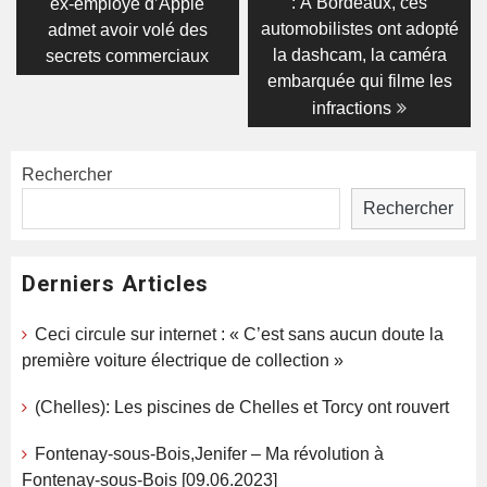
post:
post:
de
: À Bordeaux, ces
ex-employé d’Apple
automobilistes ont adopté
admet avoir volé des
l’article
la dashcam, la caméra
secrets commerciaux
embarquée qui filme les
infractions
Rechercher
Rechercher
Derniers Articles
Ceci circule sur internet : « C’est sans aucun doute la
première voiture électrique de collection »
(Chelles): Les piscines de Chelles et Torcy ont rouvert
Fontenay-sous-Bois,Jenifer – Ma révolution à
Fontenay-sous-Bois [09.06.2023]