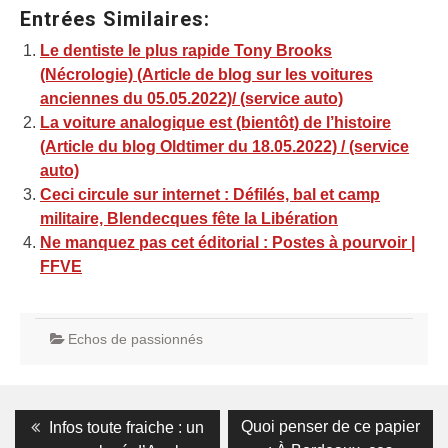
Entrées Similaires:
Le dentiste le plus rapide Tony Brooks
(Nécrologie) (Article de blog sur les voitures
anciennes du 05.05.2022)/ (service auto)
La voiture analogique est (bientôt) de l’histoire
(Article du blog Oldtimer du 18.05.2022) / (service
auto)
Ceci circule sur internet : Défilés, bal et camp
militaire, Blendecques fête la Libération
Ne manquez pas cet éditorial : Postes à pourvoir |
FFVE
Echos de passionnés
Navigation
Previous
Next
Quoi penser de ce papier
Infos toute fraiche : un