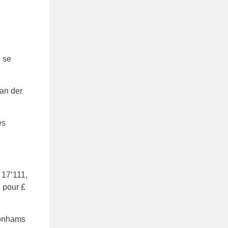
s se
es
17’111,
 pour £