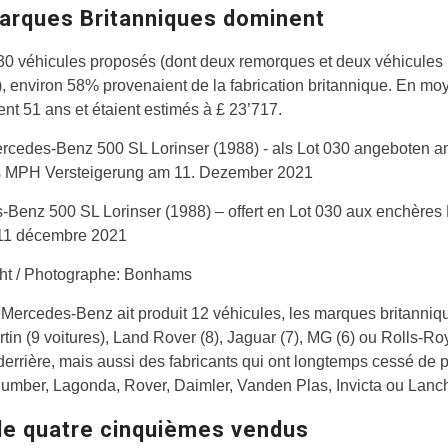
arques Britanniques dominent
30 véhicules proposés (dont deux remorques et deux véhicules
es), environ 58% provenaient de la fabrication britannique. En mo
ent 51 ans et étaient estimés à £ 23’717.
-Benz 500 SL Lorinser (1988) – offert en Lot 030 aux enchère
11 décembre 2021
ht / Photographe: Bonhams
Mercedes-Benz ait produit 12 véhicules, les marques britanniq
tin (9 voitures), Land Rover (8), Jaguar (7), MG (6) ou Rolls-Ro
derrière, mais aussi des fabricants qui ont longtemps cessé de 
mber, Lagonda, Rover, Daimler, Vanden Plas, Invicta ou Lanch
de quatre cinquièmes vendus