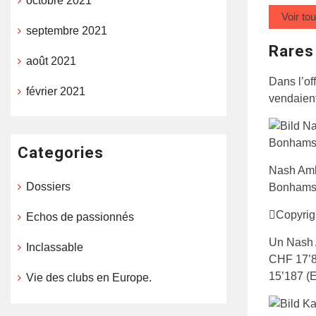
octobre 2021
Voir to
septembre 2021
Rares
août 2021
Dans l’of
février 2021
vendaient
Categories
Nash Amb
Dossiers
Bonhams
Copyrig
Echos de passionnés
Un Nash 
Inclassable
CHF 17’8
15’187 (
Vie des clubs en Europe.