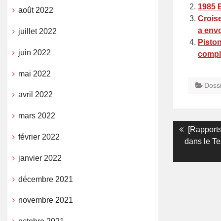
1985 
août 2022
Crois
a env
juillet 2022
Piston
juin 2022
compl
mai 2022
Doss
avril 2022
mars 2022
Navigati
Previous
[Rapports
février 2022
post:
dans le Tes
de
janvier 2022
l’article
décembre 2021
novembre 2021