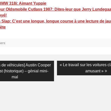
BMW 318i: Aimant Yuppie
eur Oldsmobile Cutlass 1987: Dites-leur que Jerry Lundega
oyé!
 Slap: C’est une longue, longue course à une lecture de ja
ète
iers
on
Next
« Le travail sur les voitures c
 de véhicules] Austin Cooper
post:
t (historique) – génial mini-
amusant »
mal