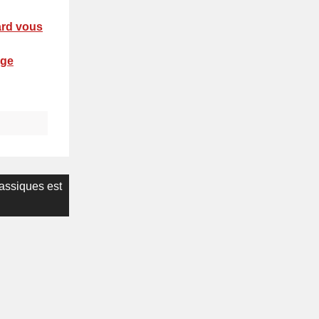
ard vous
uge
lassiques est