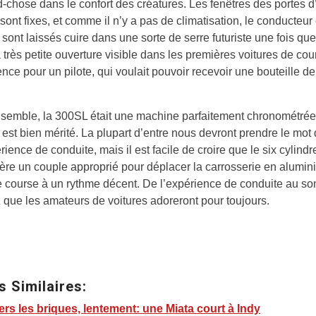
-chose dans le confort des créatures. Les fenêtres des portes d
sont fixes, et comme il n’y a pas de climatisation, le conducteur 
sont laissés cuire dans une sorte de serre futuriste une fois que
a très petite ouverture visible dans les premières voitures de cour
nce pour un pilote, qui voulait pouvoir recevoir une bouteille d
semble, la 300SL était une machine parfaitement chronométrée
e est bien mérité. La plupart d’entre nous devront prendre le mot
rience de conduite, mais il est facile de croire que le six cylind
ère un couple approprié pour déplacer la carrosserie en alumin
e course à un rythme décent. De l’expérience de conduite au son
que les amateurs de voitures adoreront pour toujours.
s Similaires:
ers les briques, lentement: une Miata court à Indy