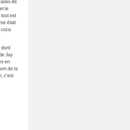
’ailes de
et le
 tout est
se était
e coca
 dont
 de Jay
res en
ium de la
, c’est