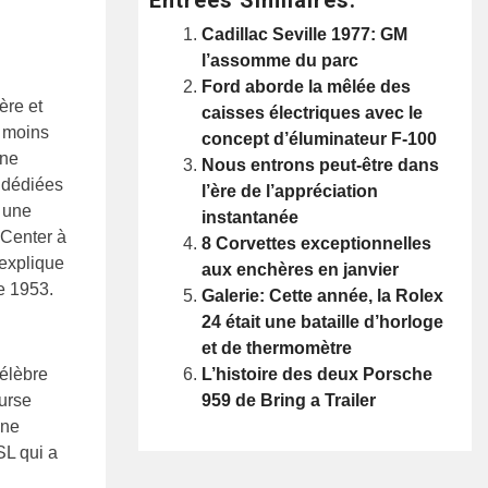
Cadillac Seville 1977: GM
l’assomme du parc
Ford aborde la mêlée des
ère et
caisses électriques avec le
u moins
concept d’éluminateur F-100
une
Nous entrons peut-être dans
h dédiées
l’ère de l’appréciation
 une
instantanée
 Center à
8 Corvettes exceptionnelles
 explique
aux enchères en janvier
e 1953.
Galerie: Cette année, la Rolex
24 était une bataille d’horloge
et de thermomètre
L’histoire des deux Porsche
célèbre
959 de Bring a Trailer
urse
une
SL qui a