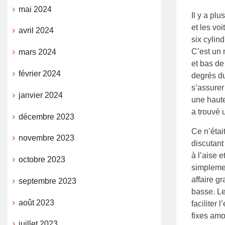
mai 2024
Il y a pl
et les vo
avril 2024
six cylin
C’est un 
mars 2024
et bas de
février 2024
degrés du
s’assurer
janvier 2024
une haute
a trouvé 
décembre 2023
Ce n’étai
novembre 2023
discutant
à l’aise 
octobre 2023
simplemen
affaire g
septembre 2023
basse. Le
août 2023
faciliter 
fixes amov
juillet 2023