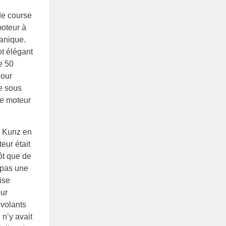
 de course
moteur à
canique.
ot élégant
e 50
pour
re sous
 le moteur
e Kunz en
eur était
tôt que de
 pas une
ise
our
 volants
 n’y avait