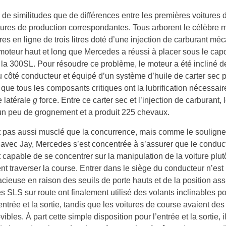
us de similitudes que de différences entre les premières voitures
itures de production correspondantes. Tous arborent le célèbre 
dres en ligne de trois litres doté d’une injection de carburant mé
moteur haut et long que Mercedes a réussi à placer sous le cap
 la 300SL. Pour résoudre ce problème, le moteur a été incliné d
 côté conducteur et équipé d’un système d’huile de carter sec 
 que tous les composants critiques ont la lubrification nécessai
 latérale
g
force. Entre ce carter sec et l’injection de carburant,
un peu de grognement et a produit 225 chevaux.
t pas aussi musclé que la concurrence, mais comme le soulign
 avec Jay, Mercedes s’est concentrée à s’assurer que le conduct
et capable de se concentrer sur la manipulation de la voiture plu
t traverser la course. Entrer dans le siège du conducteur n’est
racieuse en raison des seuils de porte hauts et de la position ass
s SLS sur route ont finalement utilisé des volants inclinables p
l’entrée et la sortie, tandis que les voitures de course avaient des
ibles. À part cette simple disposition pour l’entrée et la sortie, il