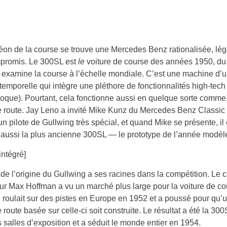
on de la course se trouve une Mercedes Benz rationalisée, lég
promis. Le 300SL est
le
voiture de course des années 1950, d
 examine la course à l’échelle mondiale. C’est une machine d’
temporelle qui intègre une pléthore de fonctionnalités high-tec
poque). Pourtant, cela fonctionne aussi en quelque sorte comme
e route. Jay Leno a invité Mike Kunz du Mercedes Benz Classic
un pilote de Gullwing très spécial, et quand Mike se présente, il
 aussi la plus ancienne 300SL — le prototype de l’année modèl
intégré]
e de l’origine du Gullwing a ses racines dans la compétition. Le 
ur Max Hoffman a vu un marché plus large pour la voiture de co
roulait sur des pistes en Europe en 1952 et a poussé pour qu’
 route basée sur celle-ci soit construite. Le résultat a été la 300
s salles d’exposition et a séduit le monde entier en 1954.