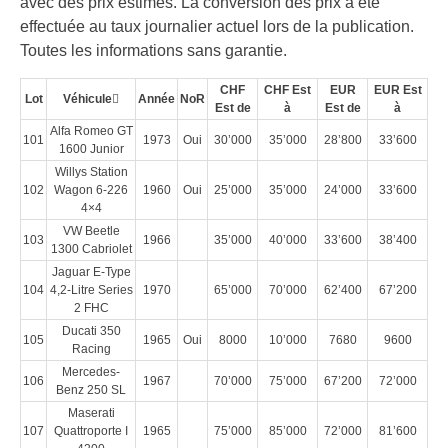
avec des prix estimés. La conversion des prix a été
effectuée au taux journalier actuel lors de la publication.
Toutes les informations sans garantie.
CHF
CHF Est
EUR
EUR Est
Lot
Véhicule
Année
NoR
Est de
à
Est de
à
Alfa Romeo GT
101
1973
Oui
30’000
35’000
28’800
33’600
1600 Junior
Willys Station
102
Wagon 6-226
1960
Oui
25’000
35’000
24’000
33’600
4×4
VW Beetle
103
1966
35’000
40’000
33’600
38’400
1300 Cabriolet
Jaguar E-Type
104
4,2-Litre Series
1970
65’000
70’000
62’400
67’200
2 FHC
Ducati 350
105
1965
Oui
8000
10’000
7680
9600
Racing
Mercedes-
106
1967
70’000
75’000
67’200
72’000
Benz 250 SL
Maserati
107
Quattroporte I
1965
75’000
85’000
72’000
81’600