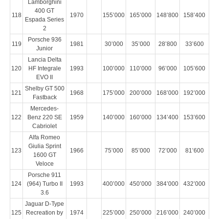
Lamborghini
400 GT
118
1970
155’000
165’000
148’800
158’400
Espada Series
2
Porsche 936
119
1981
30’000
35’000
28’800
33’600
Junior
Lancia Delta
120
HF Integrale
1993
100’000
110’000
96’000
105’600
EVO II
Shelby GT 500
121
1968
175’000
200’000
168’000
192’000
Fastback
Mercedes-
122
Benz 220 SE
1959
140’000
160’000
134’400
153’600
Cabriolet
Alfa Romeo
Giulia Sprint
123
1966
75’000
85’000
72’000
81’600
1600 GT
Veloce
Porsche 911
124
(964) Turbo II
1993
400’000
450’000
384’000
432’000
3.6
Jaguar D-Type
125
Recreation by
1974
225’000
250’000
216’000
240’000