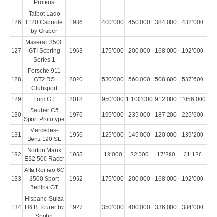
Proteus
Talbot-Lago
126
T120 Cabriolet
1936
400’000
450’000
384’000
432’000
by Graber
Maserati 3500
127
GTI Sebring
1963
175’000
200’000
168’000
192’000
Series 1
Porsche 911
128
GT2 RS
2020
530’000
560’000
508’800
537’600
Clubsport
129
Ford GT
2018
950’000
1’100’000
912’000
1’056’000
Sauber C5
130
1976
195’000
235’000
187’200
225’600
Sport Prototype
Mercedes-
131
1956
125’000
145’000
120’000
139’200
Benz 190 SL
Norton Manx
132
1955
18’000
22’000
17’280
21’120
ES2 500 Racer
Alfa Romeo 6C
133
2500 Sport
1952
175’000
200’000
168’000
192’000
Berlina GT
Hispano-Suiza
134
H6 B Tourer by
1927
350’000
400’000
336’000
384’000
Spohn