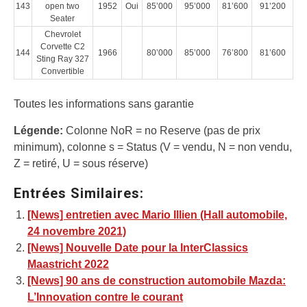
143
open two
1952
Oui
85’000
95’000
81’600
91’200
Seater
Chevrolet
Corvette C2
144
1966
80’000
85’000
76’800
81’600
Sting Ray 327
Convertible
Toutes les informations sans garantie
Légende:
Colonne NoR = no Reserve (pas de prix
minimum), colonne s = Status (V = vendu, N = non vendu,
Z = retiré, U = sous réserve)
Entrées Similaires:
[News] entretien avec Mario Illien (Hall automobile,
24 novembre 2021)
[News] Nouvelle Date pour la InterClassics
Maastricht 2022
[News] 90 ans de construction automobile Mazda:
L’Innovation contre le courant