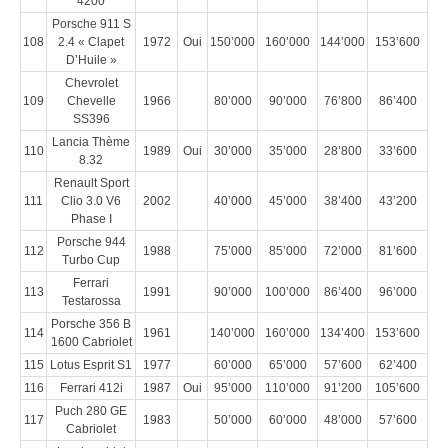
4200
Porsche 911 S
108
2.4 « Clapet
1972
Oui
150’000
160’000
144’000
153’600
D’Huile »
Chevrolet
109
Chevelle
1966
80’000
90’000
76’800
86’400
SS396
Lancia Thème
110
1989
Oui
30’000
35’000
28’800
33’600
8.32
Renault Sport
111
Clio 3.0 V6
2002
40’000
45’000
38’400
43’200
Phase I
Porsche 944
112
1988
75’000
85’000
72’000
81’600
Turbo Cup
Ferrari
113
1991
90’000
100’000
86’400
96’000
Testarossa
Porsche 356 B
114
1961
140’000
160’000
134’400
153’600
1600 Cabriolet
115
Lotus Esprit S1
1977
60’000
65’000
57’600
62’400
116
Ferrari 412i
1987
Oui
95’000
110’000
91’200
105’600
Puch 280 GE
117
1983
50’000
60’000
48’000
57’600
Cabriolet