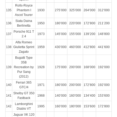
Rolls-Royce
135
Phantom I
1930
275’000
325’000
264’000
312’000
Ascot Tourer
Siata Daina
136
1950
180’000
220’000
172’800
211’200
Berlinetta
Porsche 911 T
137
1973
145’000
155’000
139’200
148’800
2.4
Alfa Romeo
138
Giulietta Sprint
1959
430’000
460’000
412’800
441’600
Zagato
Bugatti Type
35B
139
Recreation by
1928
175’000
200’000
168’000
192’000
Pur Sang
(2012)
Ferrari 365
140
1971
180’000
200’000
172’800
192’000
GTC/4
Shelby GT 350
141
1968
140’000
160’000
134’400
153’600
Fastback
Lamborghini
142
1995
160’000
180’000
153’600
172’800
Diablo VT
Jaguar XK 120