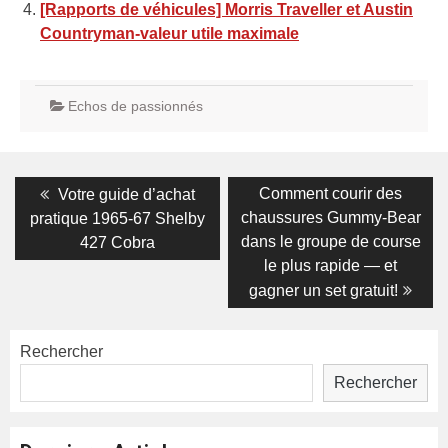
[Rapports de véhicules] Morris Traveller et Austin
Countryman-valeur utile maximale
Echos de passionnés
Navigation
Previous
Next
Comment courir des
Votre guide d’achat
post:
post:
de
chaussures Gummy-Bear
pratique 1965-67 Shelby
dans le groupe de course
427 Cobra
l’article
le plus rapide — et
gagner un set gratuit!
Rechercher
Rechercher