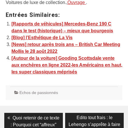
Voitures de luxe de collection.,
Ouvrage
.
Entrées Similaires:
[Rapports de véhicules] Mercedes-Benz 190 C
dans le test (historique) – mieux que bourgeois
[Blog] l’Esthétique de La Vis
[News] retour après trois ans – British Car Meeting
Mollis le 28 août 2022
[Autour de la voiture] Gooding Scottsdale vente
aux enchères en ligne 2022-les Américains en haut,
les super classiques méprisés
Echos de passionnés
Navigation
Previous
Next
Edito tout frais : le
Quoi retenir de ce texte
post:
post:
de
Lehengo s’apprête à faire
: Pourquoi cet “affreux”