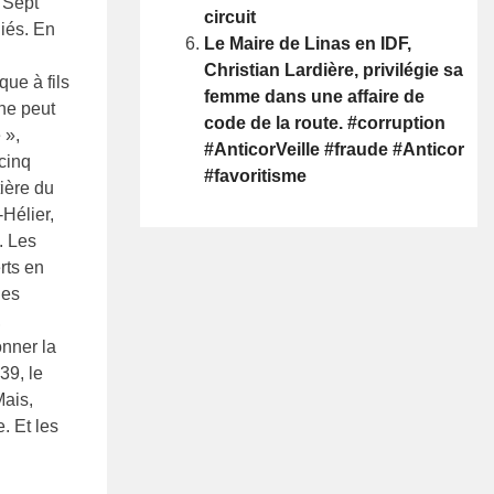
 Sept
circuit
diés. En
Le Maire de Linas en IDF,
Christian Lardière, privilégie sa
que à fils
femme dans une affaire de
ne peut
code de la route. #corruption
 »,
#AnticorVeille #fraude #Anticor
 cinq
#favoritisme
ière du
Hélier,
. Les
rts en
les
,
onner la
39, le
Mais,
e. Et les