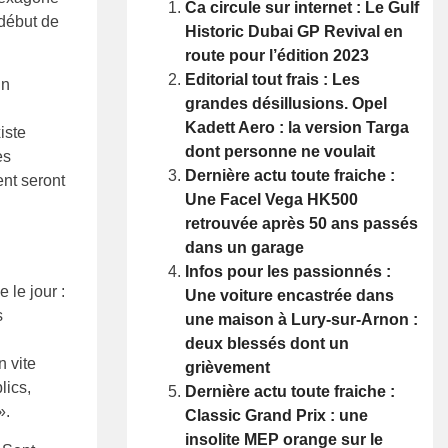
Ca circule sur internet : Le Gulf
 début de
Historic Dubai GP Revival en
route pour l’édition 2023
Editorial tout frais : Les
Un
grandes désillusions. Opel
Kadett Aero : la version Targa
iste
dont personne ne voulait
es
Dernière actu toute fraiche :
ent seront
Une Facel Vega HK500
retrouvée après 50 ans passés
dans un garage
Infos pour les passionnés :
 le jour :
Une voiture encastrée dans
s
une maison à Lury-sur-Arnon :
deux blessés dont un
n vite
grièvement
lics,
Dernière actu toute fraiche :
».
Classic Grand Prix : une
insolite MEP orange sur le