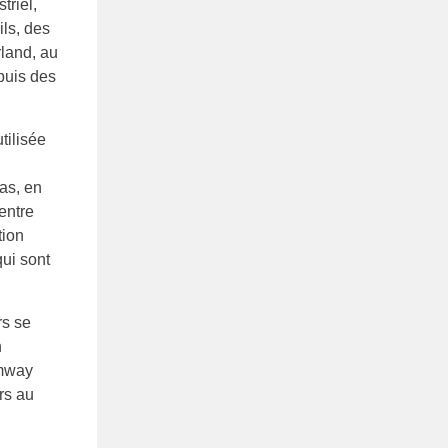
triel,
ils, des
land, au
puis des
tilisée
as, en
entre
tion
ui sont
rs se
n
amway
rs au