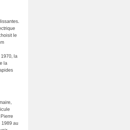
lissantes.
ectrique
hoisit le
om
 1970, la
e la
rapides
maire,
icule
 Pierre
e 1989 au