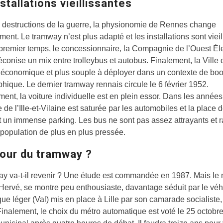
stallations vieillissantes
 destructions de la guerre, la physionomie de Rennes change
ment. Le tramway n’est plus adapté et les installations sont vieil
remier temps, le concessionnaire, la Compagnie de l’Ouest Él
conise un mix entre trolleybus et autobus. Finalement, la Ville c
s économique et plus souple à déployer dans un contexte de bo
ique. Le dernier tramway rennais circule le 6 février 1952.
ment, la voiture individuelle est en plein essor. Dans les années
 de l’Ille-et-Vilaine est saturée par les automobiles et la place d
t un immense parking. Les bus ne sont pas assez attrayants et 
population de plus en plus pressée.
tour du tramway ?
y va-t-il revenir ? Une étude est commandée en 1987. Mais le 
rvé, se montre peu enthousiaste, davantage séduit par le véh
ue léger (Val) mis en place à Lille par son camarade socialiste,
inalement, le choix du métro automatique est voté le 25 octobr