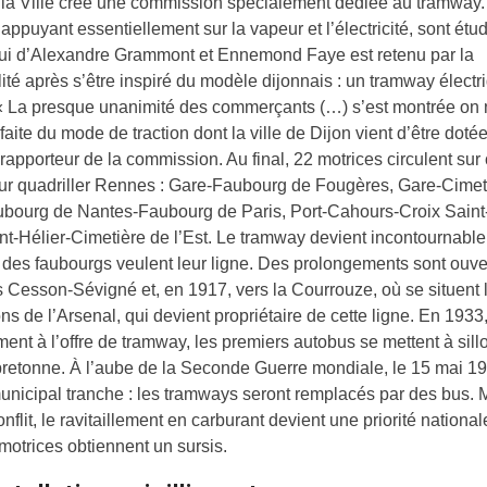
la Ville crée une commission spécialement dédiée au tramway.
s’appuyant essentiellement sur la vapeur et l’électricité, sont étu
lui d’Alexandre Grammont et Ennemond Faye est retenu par la
ité après s’être inspiré du modèle dijonnais : un tramway électri
« La presque unanimité des commerçants (…) s’est montrée on 
faite du mode de traction dont la ville de Dijon vient d’être dotée
le rapporteur de la commission. Au final, 22 motrices circulent sur
ur quadriller Rennes : Gare-Faubourg de Fougères, Gare-Cimet
bourg de Nantes-Faubourg de Paris, Port-Cahours-Croix Saint-
nt-Hélier-Cimetière de l’Est. Le tramway devient incontournable
 des faubourgs veulent leur ligne. Des prolongements sont ouve
 Cesson-Sévigné et, en 1917, vers la Courrouze, où se situent 
ions de l’Arsenal, qui devient propriétaire de cette ligne. En 1933
ment à l’offre de tramway, les premiers autobus se mettent à sill
bretonne. À l’aube de la Seconde Guerre mondiale, le 15 mai 19
unicipal tranche : les tramways seront remplacés par des bus. 
nflit, le ravitaillement en carburant devient une priorité national
motrices obtiennent un sursis.