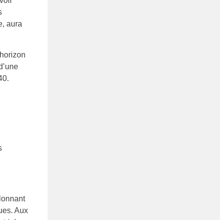
voir
s
e, aura
’horizon
d’une
40.
s
llonnant
ues. Aux