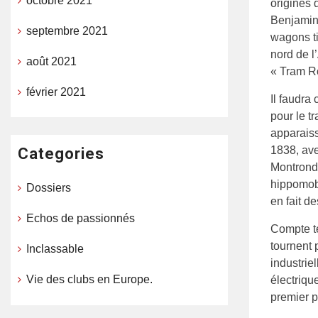
octobre 2021
origines d
Benjamin 
septembre 2021
wagons t
nord de l
août 2021
« Tram R
février 2021
Il faudra
pour le t
apparaiss
1838, ave
Categories
Montrond-
hippomobi
Dossiers
en fait de
Echos de passionnés
Compte te
tournent 
Inclassable
industriel
Vie des clubs en Europe.
électriqu
premier p