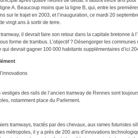
unicipal après quatre heures de débat. Il faudra treize ans pour 
a ligne A. Beaucoup moins que la ligne B, qui, entre les première
ns sur le trajet en 2003, et l’inauguration, ce mardi 20 septembr
e vingt ans à sortir de terre.
tramway, il devrait faire son retour dans la capitale bretonne à l
us forme de trambus. L’objectif ? Désengorger les communes 
 qui devrait gagner 100 000 habitants supplémentaires d’ici 20
lément
’innovations
 vestiges des rails de l’ancien tramway de Rennes sont toujour
ibles, notamment place du Parlement.
ers tramways, tractés par des chevaux, aux rames futuristes si
es métropoles, il y a près de 200 ans d’innovations technologiq