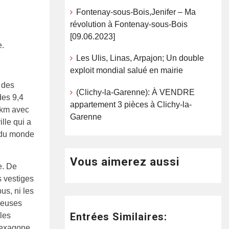
Fontenay-sous-Bois,Jenifer – Ma
révolution à Fontenay-sous-Bois
[09.06.2023]
e.
Les Ulis, Linas, Arpajon; Un double
exploit mondial salué en mairie
 des
(Clichy-la-Garenne): À VENDRE
des 9,4
appartement 3 pièces à Clichy-la-
 km avec
Garenne
lle qui a
 du monde
Vous aimerez aussi
e. De
s vestiges
us, ni les
breuses
Entrées Similaires:
les
Hexagone