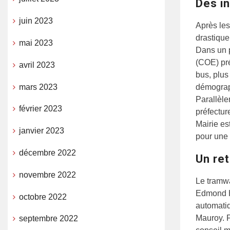
Des in
juin 2023
Après les
drastique
mai 2023
Dans un p
(COE) pré
avril 2023
bus, plu
mars 2023
démograph
Parallèle
février 2023
préfecture
Mairie es
janvier 2023
pour une 
décembre 2022
Un re
novembre 2022
Le tramwa
Edmond He
octobre 2022
automatiq
Mauroy. F
septembre 2022