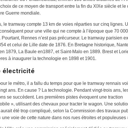
le choix de ce moyen de transport entre la fin du XIXe siècle et le
ère Guerre mondiale.
 le tramway compte 13 km de voies réparties sur cinq lignes. 
conséquent pour une ville qui ne compte à l’époque que 70 000
. Pourtant, Rennes n’est pas précurseur. Le tramway parisien ex
54 et celui de Lille date de 1876. En Bretagne historique, Nant
en 1879, La Baule en1887, et Saint-Malo en 1889. Brest et Lori
ères à inaugurer la technologie en 1898 et 1901.
 électricité
r le métro, il a fallu du temps pour que le tramway rennais voie
ingt ans. En cause ? La technologie. Pendant vingt-trois ans, le
ons se succèdent. Les premières pistes évoquent une traction
bile », utilisant des chevaux pour tracter le wagon. Une solutio
Il aurait été trop compliqué, selon la Commission des travaux pub
 « une voie de cette nature dans nos rues étroites et populeuses 