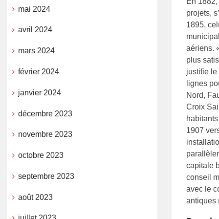
En 1882, 
mai 2024
projets, 
1895, ce
avril 2024
municipal
aériens. 
mars 2024
plus satis
février 2024
justifie 
lignes po
janvier 2024
Nord, Fau
Croix Sai
décembre 2023
habitants
1907 vers
novembre 2023
installat
parallèle
octobre 2023
capitale 
septembre 2023
conseil m
avec le co
août 2023
antiques 
juillet 2023