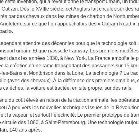
e cette invention, qui a révolutionné le transport urbain, un indus
Outram. Dès le XVIIIe siècle, cet Anglais fait circuler, sur des ra
irés par des chevaux dans les mines de charbon de Northumber
’Angleterre sur ce que l’on appelait alors des « Outram Road », 
oad ».
 cependant attendre des décennies pour que la technologie soit u
ransport urbain. Et que naisse le tramway. Les premiers modèles
ent dans les années 1830, à New York. La France emboîte le p
c la création d’une rame transportant des passagers sur 15 km 
les-Bains et Montbrison dans la Loire. La technologie ? La trac
le (avec des chevaux). À la différence des premiers omnibus, q
s calèches, la voiture est tractée, en site propre, sur des rails.
nu du coût élevé en raison de la traction animale, les opérateu
peu à peu vers les nouvelles techniques issues de la Révolutio
le : la vapeur, et surtout l’électricité. Le premier prototype de tr
e circule dès 1880, à Saint-Pétersbourg. Une technologie toujou
lan, 140 ans après.