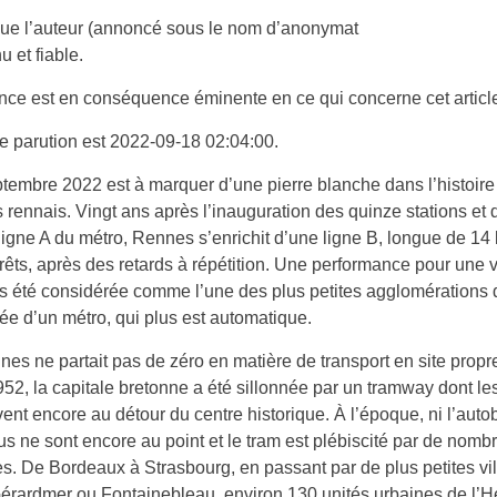
ue l’auteur (annoncé sous le nom d’anonymat
u et fiable.
nce est en conséquence éminente en ce qui concerne cet articl
e parution est 2022-09-18 02:04:00.
tembre 2022 est à marquer d’une pierre blanche dans l’histoire
s rennais. Vingt ans après l’inauguration des quinze stations et 
ligne A du métro, Rennes s’enrichit d’une ligne B, longue de 14
rêts, après des retards à répétition. Une performance pour une vi
s été considérée comme l’une des plus petites agglomérations
tée d’un métro, qui plus est automatique.
es ne partait pas de zéro en matière de transport en site propr
52, la capitale bretonne a été sillonnée par un tramway dont le
vent encore au détour du centre historique. À l’époque, ni l’autob
bus ne sont encore au point et le tram est plébiscité par de nom
 De Bordeaux à Strasbourg, en passant par de plus petites vil
rardmer ou Fontainebleau, environ 130 unités urbaines de l’