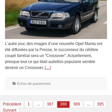
L’autre jour, des images d’une nouvelle Opel Manta ont
été diffusées par la Presse, le successeur du célèbre
coupé familial sera un “Crossover”. Actuellement,
presque tout ce qui était autrefois populaire semble
devenir un Crossover.
[…]
Echos de passionnés
Pagination
Précédent
1
…
387
388
389
…
395
Suivant