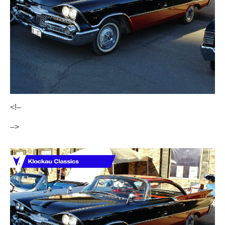
<!–
–>