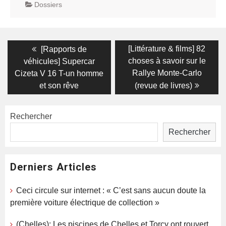
Dossiers
Navigation
Previous
Next
[Littérature & films] 82
[Rapports de
post:
post:
de
choses à savoir sur le
véhicules] Supercar
Rallye Monte-Carlo
Cizeta V 16 T-un homme
l’article
et son rêve
(revue de livres)
Rechercher
Rechercher
Derniers Articles
Ceci circule sur internet : « C’est sans aucun doute la
première voiture électrique de collection »
(Chelles): Les piscines de Chelles et Torcy ont rouvert