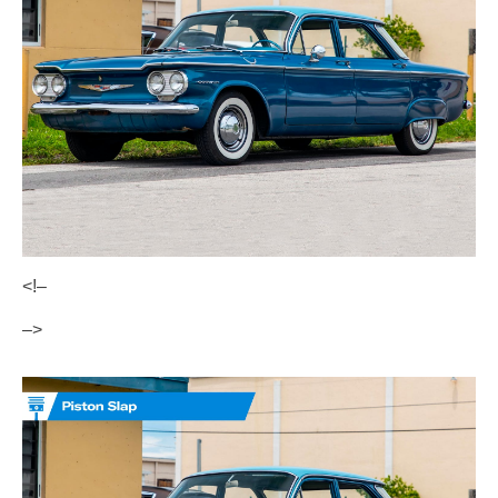
<!–
–>