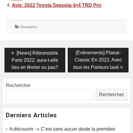
Avis: 2022 Toyota Sequoia 4×4 TRD Pro
Dossiers
Navigation
Previous
Next
[Événements] Planai-
[News] Rétromobile
post:
post:
de
Classic En 2022, Avec
Paris 2022: aura-t-elle
lieu en février ou pas?
tous les Parieurs lavé
l’article
Rechercher
Rechercher
Derniers Articles
A découvrir : « C’est sans aucun doute la première