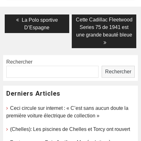
Navigation
Previous
Next
Cette Cadillac Fleetwood
La Polo sportive
post:
post:
de
Series 75 de 1941 est
D’Espagne
une grande beauté bleue
l’article
Rechercher
Rechercher
Derniers Articles
Ceci circule sur internet : « C’est sans aucun doute la
première voiture électrique de collection »
(Chelles): Les piscines de Chelles et Torcy ont rouvert