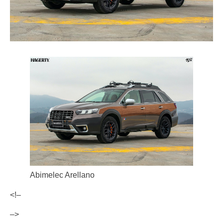
Abimelec Arellano
<!–
–>