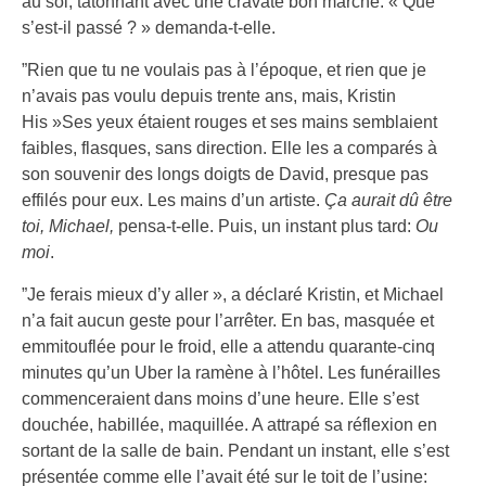
au sol, tâtonnant avec une cravate bon marché. « Que
s’est-il passé ? » demanda-t-elle.
”Rien que tu ne voulais pas à l’époque, et rien que je
n’avais pas voulu depuis trente ans, mais, Kristin
His »Ses yeux étaient rouges et ses mains semblaient
faibles, flasques, sans direction. Elle les a comparés à
son souvenir des longs doigts de David, presque pas
effilés pour eux. Les mains d’un artiste.
Ça aurait dû être
toi, Michael,
pensa-t-elle. Puis, un instant plus tard:
Ou
moi
.
”Je ferais mieux d’y aller », a déclaré Kristin, et Michael
n’a fait aucun geste pour l’arrêter. En bas, masquée et
emmitouflée pour le froid, elle a attendu quarante-cinq
minutes qu’un Uber la ramène à l’hôtel. Les funérailles
commenceraient dans moins d’une heure. Elle s’est
douchée, habillée, maquillée. A attrapé sa réflexion en
sortant de la salle de bain. Pendant un instant, elle s’est
présentée comme elle l’avait été sur le toit de l’usine: