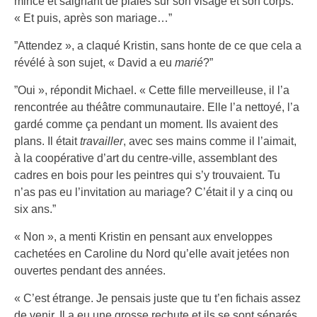
mince et saignant de plaies sur son visage et son corps.
« Et puis, après son mariage…”
”Attendez », a claqué Kristin, sans honte de ce que cela a
révélé à son sujet, « David a eu
marié
?”
”Oui », répondit Michael. « Cette fille merveilleuse, il l’a
rencontrée au théâtre communautaire. Elle l’a nettoyé, l’a
gardé comme ça pendant un moment. Ils avaient des
plans. Il était
travailler
, avec ses mains comme il l’aimait,
à la coopérative d’art du centre-ville, assemblant des
cadres en bois pour les peintres qui s’y trouvaient. Tu
n’as pas eu l’invitation au mariage? C’était il y a cinq ou
six ans.”
« Non », a menti Kristin en pensant aux enveloppes
cachetées en Caroline du Nord qu’elle avait jetées non
ouvertes pendant des années.
« C’est étrange. Je pensais juste que tu t’en fichais assez
de venir. Il a eu une grosse rechute et ils se sont séparés.