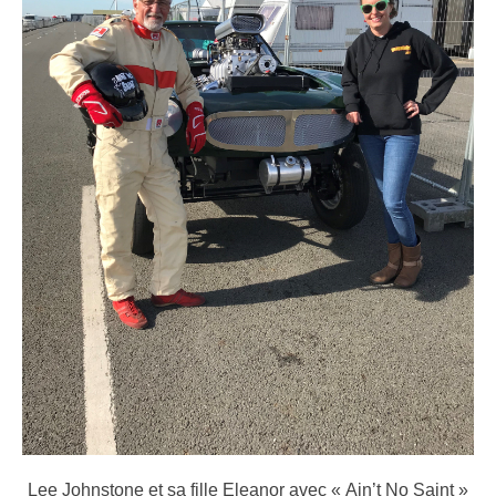
Lee Johnstone et sa fille Eleanor avec « Ain’t No Saint »