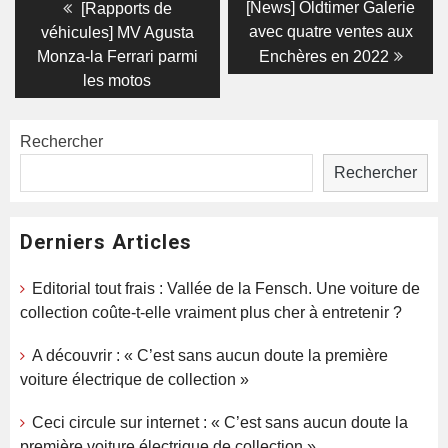
Navigation
Previous
Next
[News] Oldtimer Galerie
[Rapports de
post:
post:
de
avec quatre ventes aux
véhicules] MV Agusta
Monza-la Ferrari parmi
Enchères en 2022
l’article
les motos
Rechercher
Rechercher
Derniers Articles
Editorial tout frais : Vallée de la Fensch. Une voiture de
collection coûte-t-elle vraiment plus cher à entretenir ?
A découvrir : « C’est sans aucun doute la première
voiture électrique de collection »
Ceci circule sur internet : « C’est sans aucun doute la
première voiture électrique de collection »