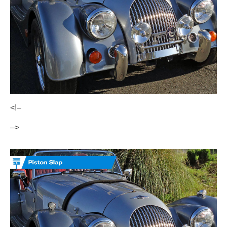
<!–
–>